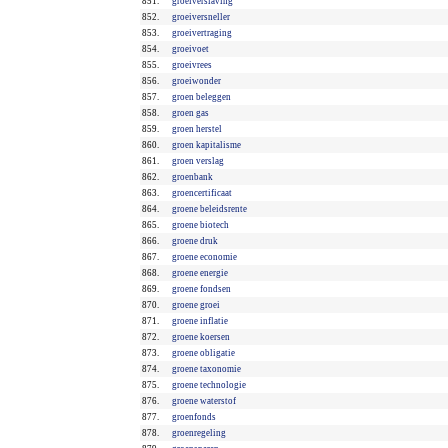
851.
groeiverslaving
852.
groeiversneller
853.
groeivertraging
854.
groeivoet
855.
groeivrees
856.
groeiwonder
857.
groen beleggen
858.
groen gas
859.
groen herstel
860.
groen kapitalisme
861.
groen verslag
862.
groenbank
863.
groencertificaat
864.
groene beleidsrente
865.
groene biotech
866.
groene druk
867.
groene economie
868.
groene energie
869.
groene fondsen
870.
groene groei
871.
groene inflatie
872.
groene koersen
873.
groene obligatie
874.
groene taxonomie
875.
groene technologie
876.
groene waterstof
877.
groenfonds
878.
groenregeling