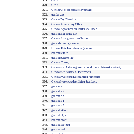
319.
Gen Y
320.
Gen Z
321.
Gender Code (corporate governance)
322.
gender gap
323.
Gender Pay Directive
324.
General Accounting Office
325.
General Agreement on Tariffs and Trade
326.
general anti-abuse rule
327.
General Arrangements to Borrow
328.
general clearing member
329.
General Data Protection Regulation
330.
general ledger
331.
general partnership
332.
General Theory
333.
Generalised Auto-Regressive Conditional Heteroskedarticity
334.
Generalised Scheme of Preferences
335.
Generally Accepted Accounting Principles
336.
Generally Accepted Auditing Standards
337.
generatie
338.
generatie Nix
339.
generatie X
340.
generatie Y
341.
generatie Z
342.
generatiekloof
343.
generatielijst
344.
generatiepact
345.
generatiesprong
346.
generatietaks