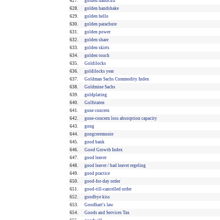
627.
golden handcuff
628.
golden handshake
629.
golden hello
630.
golden parachute
631.
golden power
632.
golden share
633.
golden skirts
634.
golden touch
635.
Goldilocks
636.
goldilocks year
637.
Goldman Sachs Commodity Index
638.
Goldmine Sachs
639.
goldplating
640.
Golfstaten
641.
gone concern
642.
gone-concern loss absorption capacity
643.
gong
644.
gongceremonie
645.
good bank
646.
Good Growth Index
647.
good leaver
648.
good leaver / bad leaver regeling
649.
good practice
650.
good-for-day order
651.
good-till-cancelled order
652.
goodbye kiss
653.
Goodhart's law
654.
Goods and Services Tax