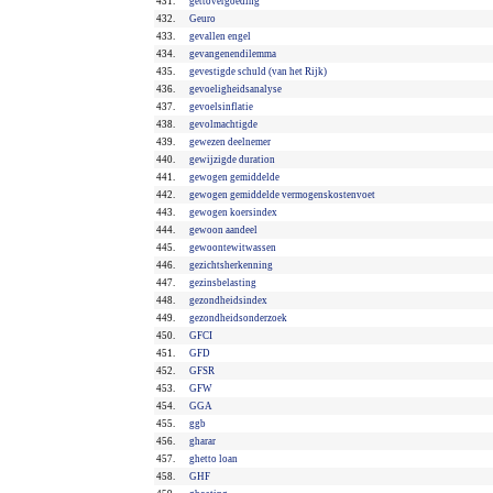
431.
gettovergoeding
432.
Geuro
433.
gevallen engel
434.
gevangenendilemma
435.
gevestigde schuld (van het Rijk)
436.
gevoeligheidsanalyse
437.
gevoelsinflatie
438.
gevolmachtigde
439.
gewezen deelnemer
440.
gewijzigde duration
441.
gewogen gemiddelde
442.
gewogen gemiddelde vermogenskostenvoet
443.
gewogen koersindex
444.
gewoon aandeel
445.
gewoontewitwassen
446.
gezichtsherkenning
447.
gezinsbelasting
448.
gezondheidsindex
449.
gezondheidsonderzoek
450.
GFCI
451.
GFD
452.
GFSR
453.
GFW
454.
GGA
455.
ggb
456.
gharar
457.
ghetto loan
458.
GHF