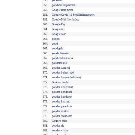
655.
goodwill
656.
goodwill impairment
657.
Google Barometer
658.
Google Covid-19 Mobiliteitsrapport
659.
Google Mobility Index
660.
Google Pay
661.
Google tax
662.
Google-taks
663.
googol
664.
goud
665.
goud geld
666.
goud-olie-ratio
667.
goud-platina ratio
668.
goudclausule
669.
gouden aandeel
670.
gouden balansregel
671.
gouden bergen (beloven)
672.
Gouden Bocht
673.
gouden doodskist
674.
gouden handboei
675.
gouden handdruk
676.
gouden ketting
677.
gouden parachute
678.
gouden rokken
679.
gouden standaard
680.
Gouden Stier
681.
gouden tip
682.
gouden visum