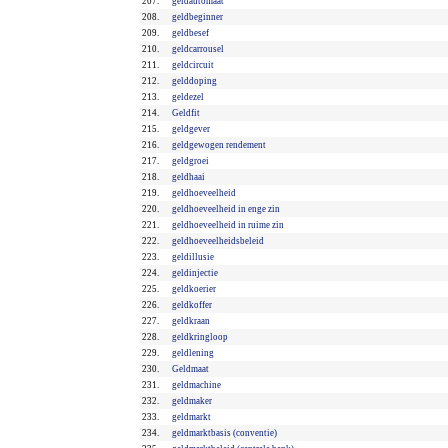
207.
geldautomaat
208.
geldbeginner
209.
geldbesef
210.
geldcarrousel
211.
geldcircuit
212.
gelddoping
213.
geldezel
214.
Geldfit
215.
geldgever
216.
geldgewogen rendement
217.
geldgroei
218.
geldhaai
219.
geldhoeveelheid
220.
geldhoeveelheid in enge zin
221.
geldhoeveelheid in ruime zin
222.
geldhoeveelheidsbeleid
223.
geldillusie
224.
geldinjectie
225.
geldkoerier
226.
geldkoffer
227.
geldkraan
228.
geldkringloop
229.
geldlening
230.
Geldmaat
231.
geldmachine
232.
geldmaker
233.
geldmarkt
234.
geldmarktbasis (conventie)