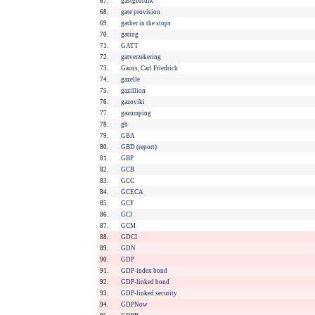
67.
gastgebruik
68.
gate provision
69.
gather in the stops
70.
gating
71.
GATT
72.
gatverzekering
73.
Gauss, Carl Friedrich
74.
gazelle
75.
gazillion
76.
gazoviki
77.
gazumping
78.
gb
79.
GBA
80.
GBD (report)
81.
GBP
82.
GCB
83.
GCC
84.
GCECA
85.
GCF
86.
GCI
87.
GCM
88.
GDCI
89.
GDN
90.
GDP
91.
GDP-index bond
92.
GDP-linked bond
93.
GDP-linked security
94.
GDPNow