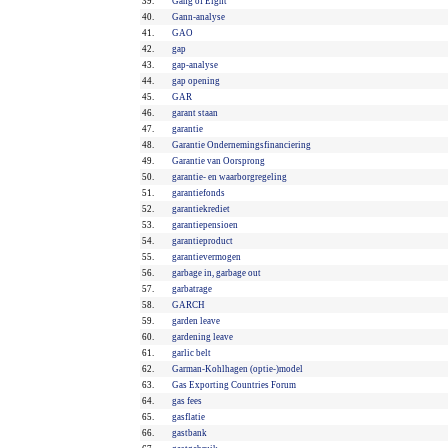
39.
Gang of Eight
40.
Gann-analyse
41.
GAO
42.
gap
43.
gap-analyse
44.
gap opening
45.
GAR
46.
garant staan
47.
garantie
48.
Garantie Ondernemingsfinanciering
49.
Garantie van Oorsprong
50.
garantie- en waarborgregeling
51.
garantiefonds
52.
garantiekrediet
53.
garantiepensioen
54.
garantieproduct
55.
garantievermogen
56.
garbage in, garbage out
57.
garbatrage
58.
GARCH
59.
garden leave
60.
gardening leave
61.
garlic belt
62.
Garman-Kohlhagen (optie-)model
63.
Gas Exporting Countries Forum
64.
gas fees
65.
gasflatie
66.
gastbank