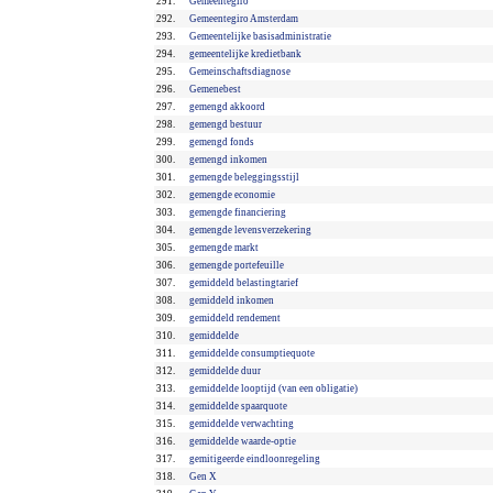
291.
Gemeentegiro
292.
Gemeentegiro Amsterdam
293.
Gemeentelijke basisadministratie
294.
gemeentelijke kredietbank
295.
Gemeinschaftsdiagnose
296.
Gemenebest
297.
gemengd akkoord
298.
gemengd bestuur
299.
gemengd fonds
300.
gemengd inkomen
301.
gemengde beleggingsstijl
302.
gemengde economie
303.
gemengde financiering
304.
gemengde levensverzekering
305.
gemengde markt
306.
gemengde portefeuille
307.
gemiddeld belastingtarief
308.
gemiddeld inkomen
309.
gemiddeld rendement
310.
gemiddelde
311.
gemiddelde consumptiequote
312.
gemiddelde duur
313.
gemiddelde looptijd (van een obligatie)
314.
gemiddelde spaarquote
315.
gemiddelde verwachting
316.
gemiddelde waarde-optie
317.
gemitigeerde eindloonregeling
318.
Gen X