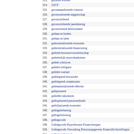
123.
gecalled worden
124.
GECF
125.
gecommanditeerde vennoot
126.
geconcentreerde zeggenschap
127.
geconsolideerd
128.
geconsolideerde jaarrekening
129.
gecontroleerd faillissement
130.
gedaan en bieden
131.
gedaan en laten
132.
gedecentraliseerde economie
133.
gedecentraliseerde financiering
134.
gedeeld bestuursvoorzitterschap
135.
gedeeltelijk reservebankieren
136.
gedekt schrijven
137.
gedekte obligatie
138.
gedekte warrant
139.
gedelegeerd bestuurder
140.
gedelegeerd commissaris
141.
gedematerialiseerde effecten
142.
gedeponeerd
143.
gederfde inkomsten
144.
gedispenseerd pensioenfonds
145.
gedollariseerde economie
146.
gedragsbelasting
147.
gedragsbeloning
148.
gedragscode
149.
Gedragscode Hypothecaire Financieringen
150.
Gedragscode Verwerking Persoonsgegevens Financiële Instellingen