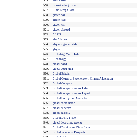
515.
glass closet
516.
Glass-Ceiling Index
517.
Glass-Steagall Act
518.
glazen bol
519.
glazen kast
520.
glazen klif
521.
glazen plafond
522.
GLEIF
523.
gleufpinnen
524.
glijdend gemiddelde
525.
glijpad
526.
Global AgeWatch Index
527.
Global Agg
528.
global bond
529.
global bond fund
530.
Global Britain
531.
Global Centre of Excellence on Climate Adaptation
532.
Global Compact
533.
Global Competitiveness Index
534.
Global Competitiveness Report
535.
Global Corruption Barometer
536.
global coördinator
537.
global currency
538.
global custody
539.
Global Dairy Trade
540.
global depositary receipt
541.
Global Destination Cities Index
542.
Global Economic Prospects