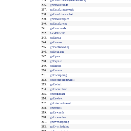
235.
geldmarktbeleid (centrale bank)
236.
geldmarktfonds
237.
geldmarktinterventie
238.
geldmarktoverschot
239.
geldmarktpapier
240.
geldmarktrente
241.
geldmuilezels
242.
Geldmuseum
243.
geldmuur
244.
geldnemer
245.
geldontwaarding
246.
geldopname
247.
geldpers
248.
geldquote
249.
geldregen
250.
geldronde
251.
geldschepping
252.
geldscheppingswinst
253.
geldschuif
254.
geldschuifland
255.
geldsmokkel
256.
geldstelsel
257.
geldstortautomaat
258.
geldstress
259.
geldswaarde
260.
geldswaarden
261.
geldverkrapping
262.
geldvernietiging