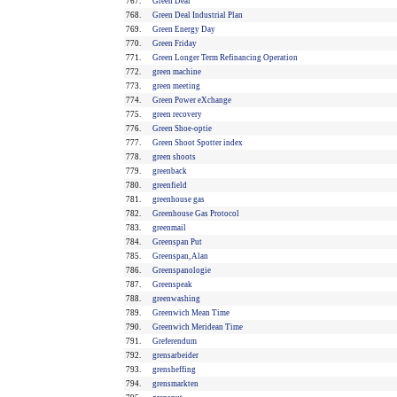
767.
Green Deal
768.
Green Deal Industrial Plan
769.
Green Energy Day
770.
Green Friday
771.
Green Longer Term Refinancing Operation
772.
green machine
773.
green meeting
774.
Green Power eXchange
775.
green recovery
776.
Green Shoe-optie
777.
Green Shoot Spotter index
778.
green shoots
779.
greenback
780.
greenfield
781.
greenhouse gas
782.
Greenhouse Gas Protocol
783.
greenmail
784.
Greenspan Put
785.
Greenspan, Alan
786.
Greenspanologie
787.
Greenspeak
788.
greenwashing
789.
Greenwich Mean Time
790.
Greenwich Meridean Time
791.
Greferendum
792.
grensarbeider
793.
grensheffing
794.
grensmarkten