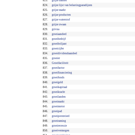
823.
grijze handel
824.
grijze lijst van belastingparadijzen
825.
grijze markt
826.
grijze producten
827.
grijze waterstof
828.
grijze zwaan
829.
grivna
830.
groeiaandeel
831.
groeibedrijf
832.
groeibriljant
833.
groeicijfer
834.
groeidividendaandeel
835.
groeier
836.
Groeifaciliteit
837.
groeifactor
838.
groeifinanciering
839.
groeifonds
840.
groeigeld
841.
groeikapitaal
842.
groeikracht
843.
groeilanden
844.
groeimarkt
845.
groeimotor
846.
groeipad
847.
groeipotentieel
848.
groeiraming
849.
groeirecessie
850.
groeivermogen