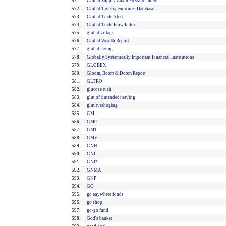
571.
Global Supply Chain Pressure Index
572.
Global Tax Expenditures Database
573.
Global Trade Alert
574.
Global Trade Flow Index
575.
global village
576.
Global Wealth Report
577.
globalisering
578.
Globally Systemically Important Financial Institutions
579.
GLOBEX
580.
Gloom, Boom & Doom Report
581.
GLTRO
582.
glucose rush
583.
glut of (intended) saving
584.
gluurverhoging
585.
GM
586.
GMO
587.
GMT
588.
GMV
589.
GNH
590.
GNI
591.
GNI*
592.
GNMA
593.
GNP
594.
GO
595.
go anywhere fonds
596.
go shop
597.
go-go fund
598.
God's banker