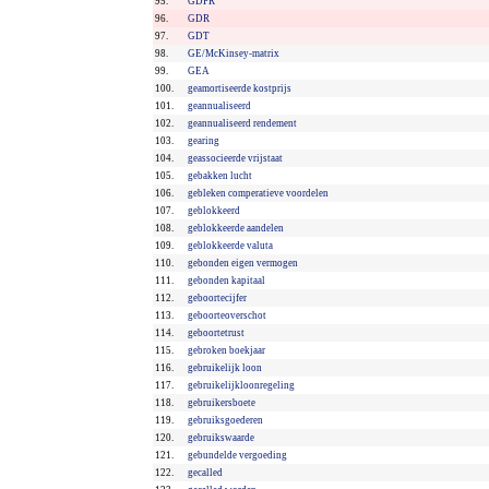
95.
GDPR
96.
GDR
97.
GDT
98.
GE/McKinsey-matrix
99.
GEA
100.
geamortiseerde kostprijs
101.
geannualiseerd
102.
geannualiseerd rendement
103.
gearing
104.
geassocieerde vrijstaat
105.
gebakken lucht
106.
gebleken comperatieve voordelen
107.
geblokkeerd
108.
geblokkeerde aandelen
109.
geblokkeerde valuta
110.
gebonden eigen vermogen
111.
gebonden kapitaal
112.
geboortecijfer
113.
geboorteoverschot
114.
geboortetrust
115.
gebroken boekjaar
116.
gebruikelijk loon
117.
gebruikelijkloonregeling
118.
gebruikersboete
119.
gebruiksgoederen
120.
gebruikswaarde
121.
gebundelde vergoeding
122.
gecalled