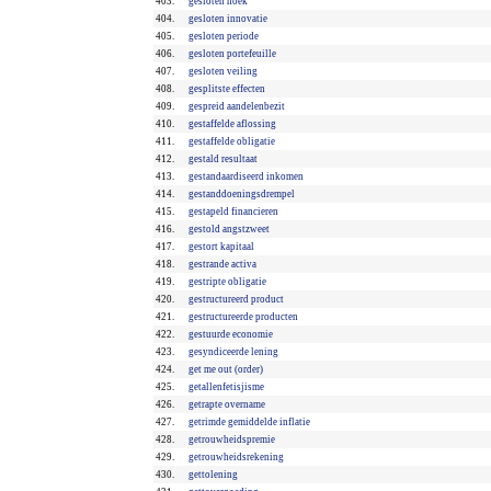
403.
gesloten hoek
404.
gesloten innovatie
405.
gesloten periode
406.
gesloten portefeuille
407.
gesloten veiling
408.
gesplitste effecten
409.
gespreid aandelenbezit
410.
gestaffelde aflossing
411.
gestaffelde obligatie
412.
gestald resultaat
413.
gestandaardiseerd inkomen
414.
gestanddoeningsdrempel
415.
gestapeld financieren
416.
gestold angstzweet
417.
gestort kapitaal
418.
gestrande activa
419.
gestripte obligatie
420.
gestructureerd product
421.
gestructureerde producten
422.
gestuurde economie
423.
gesyndiceerde lening
424.
get me out (order)
425.
getallenfetisjisme
426.
getrapte overname
427.
getrimde gemiddelde inflatie
428.
getrouwheidspremie
429.
getrouwheidsrekening
430.
gettolening