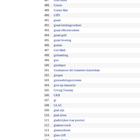
487.
Gini-index
488.
Ginnie
489.
Ginnie Mae
490.
GIPS
491.
giraal
492.
giraal betalingsverkeer
493.
giraal effectenverkeer
494.
giraal geld
495.
girale levering
496.
gireren
497.
Girl Math
498.
girlmathing
499.
giro
500.
girodepot
501.
Girokantoor der Gemeente Amsterdam
502.
giropas
503.
girotoedelingssysteem
504.
give-up-transactie
505.
Giving Tuesday
506.
GKB
507.
gl
508.
GLAC
509.
glad zijn
510.
glad zitten
511.
gladstrijken (van positie)
512.
glamour stock
513.
glamourfonds
514.
glass cliff