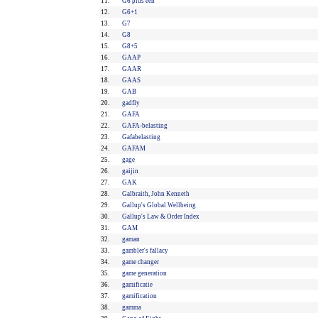
11.
G6 plus één
12.
G6+1
13.
G7
14.
G8
15.
G8+5
16.
GAAP
17.
GAAR
18.
GAAS
19.
GAB
20.
gadfly
21.
GAFA
22.
GAFA-belasting
23.
Gafabelasting
24.
GAFAM
25.
gage
26.
gaijin
27.
GAK
28.
Galbraith, John Kenneth
29.
Gallup's Global Wellbeing
30.
Gallup's Law & Order Index
31.
GAM
32.
gaman
33.
gambler's fallacy
34.
game changer
35.
game generation
36.
gamificatie
37.
gamification
38.
gamma