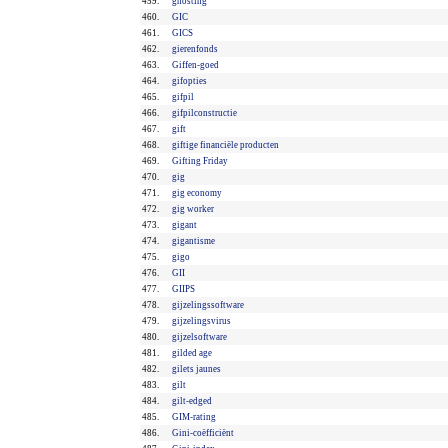
459.
ghosting
460.
GIC
461.
GICS
462.
gierenfonds
463.
Giffen-goed
464.
gifopties
465.
gifpil
466.
gifpilconstructie
467.
gift
468.
giftige financiële producten
469.
Gifting Friday
470.
gig
471.
gig economy
472.
gig worker
473.
gigant
474.
gigantisme
475.
gigo
476.
GII
477.
GIIPS
478.
gijzelingssoftware
479.
gijzelingsvirus
480.
gijzelsoftware
481.
gilded age
482.
gilets jaunes
483.
gilt
484.
gilt-edged
485.
GIM-rating
486.
Gini-coëfficiënt