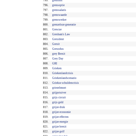
795.
grensnut
796.
grensoptie
797.
grenssalaris
798.
grenswaarde
799.
grenswerker
800.
grenzeloze generatie
801.
Grescue
802.
Gresham's Law
803.
Grexident
804.
Grexit
805.
Grexodus
806.
grey Brexit
807.
Grey Day
808.
GRI
809.
Grieken
810.
Griekenlandcrisis
811.
Griekenlandscenario
812.
Griekse schuldencrisis
813.
griezelmunt
814.
grijpstuiver
815.
grijs circuit
816.
grijs geld
817.
grijze druk
818.
grijze economie
819.
grijze effecten
820.
grijze energie
821.
grijze brexit
822.
grijze golf