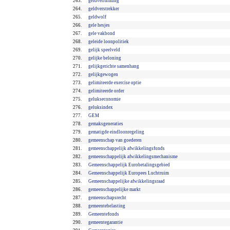
263.
geldverruiming
264.
geldverstrekker
265.
geldwolf
266.
gele hesjes
267.
gele vakbond
268.
geleide loonpolitiek
269.
gelijk speelveld
270.
gelijke beloning
271.
gelijkgerichte samenhang
272.
gelijkgewogen
273.
gelimiteerde exercise optie
274.
gelimiteerde order
275.
gelukseconomie
276.
geluksindex
277.
GEM
278.
gemaksgeneraties
279.
gematigde eindloonregeling
280.
gemeenschap van goederen
281.
gemeenschappelijk afwikkelingsfonds
282.
gemeenschappelijk afwikkelingsmechanisme
283.
Gemeenschappelijk Eurobetalingsgebied
284.
Gemeenschappelijk Europees Luchtruim
285.
Gemeenschappelijke afwikkelingsraad
286.
gemeenschappelijke markt
287.
gemeenschapsrecht
288.
gemeentebelasting
289.
Gemeentefonds
290.
gemeentegarantie