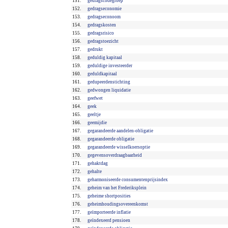
151.
gedragscodegroep
152.
gedragseconomie
153.
gedragseconoom
154.
gedragskosten
155.
gedragsrisico
156.
gedragstoezicht
157.
gedrukt
158.
geduldig kapitaal
159.
geduldige investeerder
160.
geduldkapitaal
161.
gedupeerdenstichting
162.
gedwongen liquidatie
163.
geefwet
164.
geek
165.
geeltje
166.
geemijdie
167.
gegarandeerde aandelen-obligatie
168.
gegarandeerde obligatie
169.
gegarandeerde wisselkoersoptie
170.
gegevensoverdraagbaarheid
171.
gehaktdag
172.
gehalte
173.
geharmoniseerde consumentenprijsindex
174.
geheim van het Frederiksplein
175.
geheime shortposities
176.
geheimhoudingsovereenkomst
177.
geïmporteerde inflatie
178.
geïndexeerd pensioen