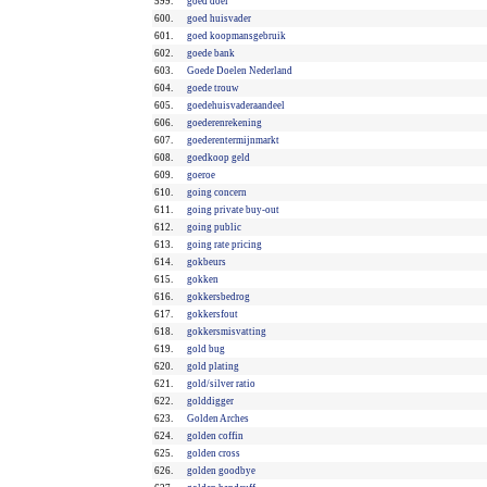
599.
goed doel
600.
goed huisvader
601.
goed koopmansgebruik
602.
goede bank
603.
Goede Doelen Nederland
604.
goede trouw
605.
goedehuisvaderaandeel
606.
goederenrekening
607.
goederentermijnmarkt
608.
goedkoop geld
609.
goeroe
610.
going concern
611.
going private buy-out
612.
going public
613.
going rate pricing
614.
gokbeurs
615.
gokken
616.
gokkersbedrog
617.
gokkersfout
618.
gokkersmisvatting
619.
gold bug
620.
gold plating
621.
gold/silver ratio
622.
golddigger
623.
Golden Arches
624.
golden coffin
625.
golden cross
626.
golden goodbye