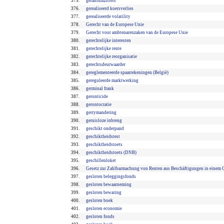
375.
geraniumzitters
376.
gerealiseerd koersverlies
377.
gerealiseerde volatility
378.
Gerecht van de Europese Unie
379.
Gerecht voor ambtenarenzaken van de Europese Unie
380.
gerechtelijke interesten
381.
gerechtelijke rente
382.
gerechtelijke reorganisatie
383.
gerechtsdeurwaarder
384.
gereglementeerde spaarrekeningen (België)
385.
gereguleerde marktwerking
386.
germinal frank
387.
geronticide
388.
gerontocratie
389.
gerrymandering
390.
geruisloze inbreng
391.
geschikt onderpand
392.
geschiktheidstest
393.
geschiktheidstoets
394.
geschiktheidstoets (DNB)
395.
geschillenloket
396.
Gesetz zur Zahlbarmachung von Renten aus Beschäftigungen in einem 
397.
gesloten beleggingsfonds
398.
gesloten bewaarneming
399.
gesloten bewaring
400.
gesloten boek
401.
gesloten economie
402.
gesloten fonds