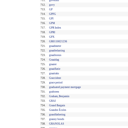
711.
governor
712.
govy
713.
GP
714.
GPFG
715.
GPI
716.
GPM
717.
GPR Index
718.
GPRI
719.
GPX
720.
GR0110021236
721.
graadmeter
722.
graaibelasting
723.
graaibonus
724.
Graaidag
725.
graaier
726.
graaiflatie
727.
graaitaks
728.
Graccident
729.
grace period
730.
graduated payment mortgage
731.
grafsteen
732.
Graham, Benjamin
733.
GRAI
734.
Grand Bargain
735.
Grandes Écoles
736.
grandfathering
737.
granny bonds
738.
GRANOLAS