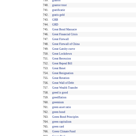
739.
grantor
740.
grantor trust
741.
gratificatie
742.
gratis geld
743.
GRB
744.
GRD
745.
Great Bond Massacre
746.
Great Financial Crisis
747.
Great Firewall
748.
Great Firewall of China
749.
Great Gatsby-curve
750.
Great Lockdown
751.
Great Recession
752.
Great Repeal Bill
753.
Great Reset
754.
Great Resignation
755.
Great Rotation
756.
Great Wall of Debt
757.
Great Wealth Transfer
758.
greed is good
759.
greedflation
760.
greemium
761.
green asset ratio
762.
green bond
763.
Green Bond Principles
764.
green capitalism
765.
green card
766.
Green Climate Fund