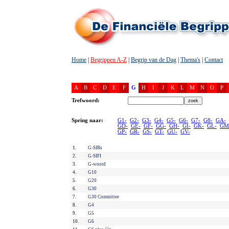
Home
|
Begrippen A-Z
|
Begrip van de Dag
|
Thema's
|
Contact
A
B
C
D
E
F
G
H
I
J
K
L
M
N
O
P
Trefwoord:
Spring naar:
G1-
G2-
G3-
G4-
G5-
G6-
G7-
G8-
GA-
GD-
GE-
GF-
GG-
GH-
GI-
GK-
GL-
GM
GP-
GR-
GS-
GT-
GU-
GV-
1.
G-SIBs
2.
G-SIFI
3.
G-woord
4.
G10
5.
G20
6.
G30
7.
G30 Committee
8.
G4
9.
G5
10.
G6