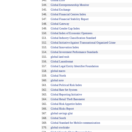
543.
Global Elite
544.
Global Entrepreneurship Monitor
545.
Global Exchange
546.
Global Financial Centres Index
547.
Global Financial Stability Report
548.
Global Gateway
549.
Global Gender Gap Index
550.
Global Index of Economic Openness
551.
Global Industry Classification Standard
552.
Global Initiative Against Transnational Organized Crime
553.
Global Innovation Index
554.
Global Investment Performance Standards
555.
global land rush
556.
Global Laundromat
557.
Global Legal Entity Identifier Foundation
558.
global macro
559.
Global North
560.
global note
561.
Global Political Risk Index
562.
Global Rate Set System
563.
Global Reporting Initiative
564.
Global Retail Theft Barometer
565.
Global Risk Appetite Index
566.
Global Risks Report
567.
global savings glut
568.
Global South
569.
Global Standard for Mobile communication
570.
global stocktake