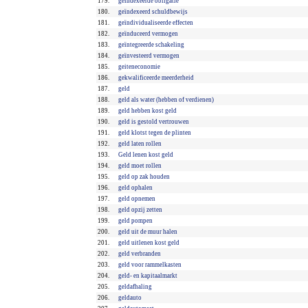
179.
geïndexeerde obligatie
180.
geïndexeerd schuldbewijs
181.
geïndividualiseerde effecten
182.
geïnduceerd vermogen
183.
geïntegreerde schakeling
184.
geïnvesteerd vermogen
185.
geiteneconomie
186.
gekwalificeerde meerderheid
187.
geld
188.
geld als water (hebben of verdienen)
189.
geld hebben kost geld
190.
geld is gestold vertrouwen
191.
geld klotst tegen de plinten
192.
geld laten rollen
193.
Geld lenen kost geld
194.
geld moet rollen
195.
geld op zak houden
196.
geld ophalen
197.
geld opnemen
198.
geld opzij zetten
199.
geld pompen
200.
geld uit de muur halen
201.
geld uitlenen kost geld
202.
geld verbranden
203.
geld voor rammelkasten
204.
geld- en kapitaalmarkt
205.
geldafhaling
206.
geldauto