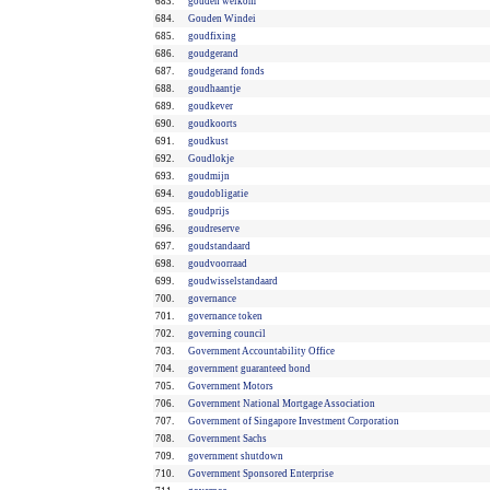
683.
gouden welkom
684.
Gouden Windei
685.
goudfixing
686.
goudgerand
687.
goudgerand fonds
688.
goudhaantje
689.
goudkever
690.
goudkoorts
691.
goudkust
692.
Goudlokje
693.
goudmijn
694.
goudobligatie
695.
goudprijs
696.
goudreserve
697.
goudstandaard
698.
goudvoorraad
699.
goudwisselstandaard
700.
governance
701.
governance token
702.
governing council
703.
Government Accountability Office
704.
government guaranteed bond
705.
Government Motors
706.
Government National Mortgage Association
707.
Government of Singapore Investment Corporation
708.
Government Sachs
709.
government shutdown
710.
Government Sponsored Enterprise