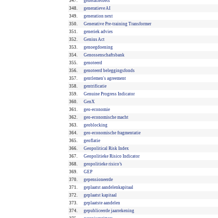
347.
generatietoets
348.
generatieve AI
349.
generation next
350.
Generative Pre-training Transformer
351.
generiek advies
352.
Genius Act
353.
genoegdoening
354.
Genossenschaftsbank
355.
genoteerd
356.
genoteerd beleggingsfonds
357.
gentlemen's agreement
358.
gentrificatie
359.
Genuine Progress Indicator
360.
GenX
361.
geo-economie
362.
geo-economische macht
363.
geoblocking
364.
geo-economische fragmentatie
365.
geoflatie
366.
Geopolitical Risk Index
367.
Geopolitieke Risico Indicator
368.
geopolitieke risico’s
369.
GEP
370.
gepensioneerde
371.
geplaatst aandelenkapitaal
372.
geplaatst kapitaal
373.
geplaatste aandelen
374.
gepubliceerde jaarrekening