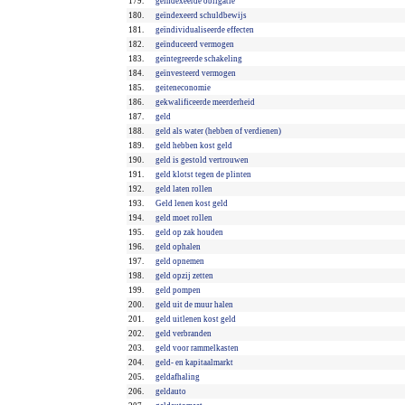
179.
geïndexeerde obligatie
180.
geïndexeerd schuldbewijs
181.
geïndividualiseerde effecten
182.
geïnduceerd vermogen
183.
geïntegreerde schakeling
184.
geïnvesteerd vermogen
185.
geiteneconomie
186.
gekwalificeerde meerderheid
187.
geld
188.
geld als water (hebben of verdienen)
189.
geld hebben kost geld
190.
geld is gestold vertrouwen
191.
geld klotst tegen de plinten
192.
geld laten rollen
193.
Geld lenen kost geld
194.
geld moet rollen
195.
geld op zak houden
196.
geld ophalen
197.
geld opnemen
198.
geld opzij zetten
199.
geld pompen
200.
geld uit de muur halen
201.
geld uitlenen kost geld
202.
geld verbranden
203.
geld voor rammelkasten
204.
geld- en kapitaalmarkt
205.
geldafhaling
206.
geldauto