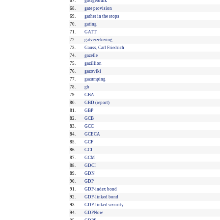
67.
gastgebruik
68.
gate provision
69.
gather in the stops
70.
gating
71.
GATT
72.
gatverzekering
73.
Gauss, Carl Friedrich
74.
gazelle
75.
gazillion
76.
gazoviki
77.
gazumping
78.
gb
79.
GBA
80.
GBD (report)
81.
GBP
82.
GCB
83.
GCC
84.
GCECA
85.
GCF
86.
GCI
87.
GCM
88.
GDCI
89.
GDN
90.
GDP
91.
GDP-index bond
92.
GDP-linked bond
93.
GDP-linked security
94.
GDPNow