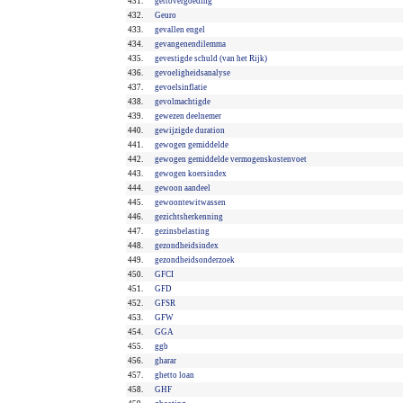
431.
gettovergoeding
432.
Geuro
433.
gevallen engel
434.
gevangenendilemma
435.
gevestigde schuld (van het Rijk)
436.
gevoeligheidsanalyse
437.
gevoelsinflatie
438.
gevolmachtigde
439.
gewezen deelnemer
440.
gewijzigde duration
441.
gewogen gemiddelde
442.
gewogen gemiddelde vermogenskostenvoet
443.
gewogen koersindex
444.
gewoon aandeel
445.
gewoontewitwassen
446.
gezichtsherkenning
447.
gezinsbelasting
448.
gezondheidsindex
449.
gezondheidsonderzoek
450.
GFCI
451.
GFD
452.
GFSR
453.
GFW
454.
GGA
455.
ggb
456.
gharar
457.
ghetto loan
458.
GHF