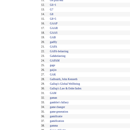
11.
G6 plus één
12.
G6+1
13.
G7
14.
G8
15.
G8+5
16.
GAAP
17.
GAAR
18.
GAAS
19.
GAB
20.
gadfly
21.
GAFA
22.
GAFA-belasting
23.
Gafabelasting
24.
GAFAM
25.
gage
26.
gaijin
27.
GAK
28.
Galbraith, John Kenneth
29.
Gallup's Global Wellbeing
30.
Gallup's Law & Order Index
31.
GAM
32.
gaman
33.
gambler's fallacy
34.
game changer
35.
game generation
36.
gamificatie
37.
gamification
38.
gamma