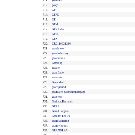
711.
governor
712.
govy
713.
GP
714.
GPFG
715.
GPI
716.
GPM
717.
GPR Index
718.
GPRI
719.
GPX
720.
GR0110021236
721.
graadmeter
722.
graaibelasting
723.
graaibonus
724.
Graaidag
725.
graaier
726.
graaiflatie
727.
graaitaks
728.
Graccident
729.
grace period
730.
graduated payment mortgage
731.
grafsteen
732.
Graham, Benjamin
733.
GRAI
734.
Grand Bargain
735.
Grandes Écoles
736.
grandfathering
737.
granny bonds
738.
GRANOLAS