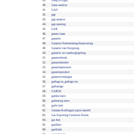
39.
Gang of Eight
40.
Gann-analyse
41.
GAO
42.
gap
43.
gap-analyse
44.
gap opening
45.
GAR
46.
garant staan
47.
garantie
48.
Garantie Ondernemingsfinanciering
49.
Garantie van Oorsprong
50.
garantie- en waarborgregeling
51.
garantiefonds
52.
garantiekrediet
53.
garantiepensioen
54.
garantieproduct
55.
garantievermogen
56.
garbage in, garbage out
57.
garbatrage
58.
GARCH
59.
garden leave
60.
gardening leave
61.
garlic belt
62.
Garman-Kohlhagen (optie-)model
63.
Gas Exporting Countries Forum
64.
gas fees
65.
gasflatie
66.
gastbank