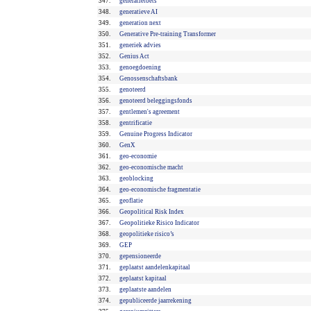
347.
generatietoets
348.
generatieve AI
349.
generation next
350.
Generative Pre-training Transformer
351.
generiek advies
352.
Genius Act
353.
genoegdoening
354.
Genossenschaftsbank
355.
genoteerd
356.
genoteerd beleggingsfonds
357.
gentlemen's agreement
358.
gentrificatie
359.
Genuine Progress Indicator
360.
GenX
361.
geo-economie
362.
geo-economische macht
363.
geoblocking
364.
geo-economische fragmentatie
365.
geoflatie
366.
Geopolitical Risk Index
367.
Geopolitieke Risico Indicator
368.
geopolitieke risico’s
369.
GEP
370.
gepensioneerde
371.
geplaatst aandelenkapitaal
372.
geplaatst kapitaal
373.
geplaatste aandelen
374.
gepubliceerde jaarrekening