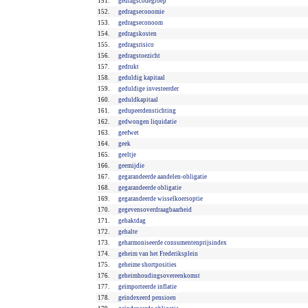
151.
gedragscodegroep
152.
gedragseconomie
153.
gedragseconoom
154.
gedragskosten
155.
gedragsrisico
156.
gedragstoezicht
157.
gedrukt
158.
geduldig kapitaal
159.
geduldige investeerder
160.
geduldkapitaal
161.
gedupeerdenstichting
162.
gedwongen liquidatie
163.
geefwet
164.
geek
165.
geeltje
166.
geemijdie
167.
gegarandeerde aandelen-obligatie
168.
gegarandeerde obligatie
169.
gegarandeerde wisselkoersoptie
170.
gegevensoverdraagbaarheid
171.
gehaktdag
172.
gehalte
173.
geharmoniseerde consumentenprijsindex
174.
geheim van het Frederiksplein
175.
geheime shortposities
176.
geheimhoudingsovereenkomst
177.
geïmporteerde inflatie
178.
geïndexeerd pensioen