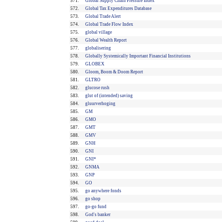
571.
Global Supply Chain Pressure Index
572.
Global Tax Expenditures Database
573.
Global Trade Alert
574.
Global Trade Flow Index
575.
global village
576.
Global Wealth Report
577.
globalisering
578.
Globally Systemically Important Financial Institutions
579.
GLOBEX
580.
Gloom, Boom & Doom Report
581.
GLTRO
582.
glucose rush
583.
glut of (intended) saving
584.
gluurverhoging
585.
GM
586.
GMO
587.
GMT
588.
GMV
589.
GNH
590.
GNI
591.
GNI*
592.
GNMA
593.
GNP
594.
GO
595.
go anywhere fonds
596.
go shop
597.
go-go fund
598.
God's banker