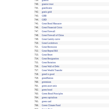
739.
grantor
740.
grantor trust
741.
gratificatie
742.
gratis geld
743.
GRB
744.
GRD
745.
Great Bond Massacre
746.
Great Financial Crisis
747.
Great Firewall
748.
Great Firewall of China
749.
Great Gatsby-curve
750.
Great Lockdown
751.
Great Recession
752.
Great Repeal Bill
753.
Great Reset
754.
Great Resignation
755.
Great Rotation
756.
Great Wall of Debt
757.
Great Wealth Transfer
758.
greed is good
759.
greedflation
760.
greemium
761.
green asset ratio
762.
green bond
763.
Green Bond Principles
764.
green capitalism
765.
green card
766.
Green Climate Fund