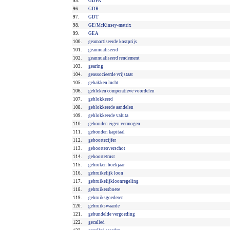
95.
GDPR
96.
GDR
97.
GDT
98.
GE/McKinsey-matrix
99.
GEA
100.
geamortiseerde kostprijs
101.
geannualiseerd
102.
geannualiseerd rendement
103.
gearing
104.
geassocieerde vrijstaat
105.
gebakken lucht
106.
gebleken comperatieve voordelen
107.
geblokkeerd
108.
geblokkeerde aandelen
109.
geblokkeerde valuta
110.
gebonden eigen vermogen
111.
gebonden kapitaal
112.
geboortecijfer
113.
geboorteoverschot
114.
geboortetrust
115.
gebroken boekjaar
116.
gebruikelijk loon
117.
gebruikelijkloonregeling
118.
gebruikersboete
119.
gebruiksgoederen
120.
gebruikswaarde
121.
gebundelde vergoeding
122.
gecalled