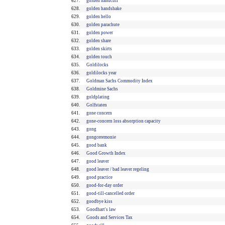
627.
golden handcuff
628.
golden handshake
629.
golden hello
630.
golden parachute
631.
golden power
632.
golden share
633.
golden skirts
634.
golden touch
635.
Goldilocks
636.
goldilocks year
637.
Goldman Sachs Commodity Index
638.
Goldmine Sachs
639.
goldplating
640.
Golfstaten
641.
gone concern
642.
gone-concern loss absorption capacity
643.
gong
644.
gongceremonie
645.
good bank
646.
Good Growth Index
647.
good leaver
648.
good leaver / bad leaver regeling
649.
good practice
650.
good-for-day order
651.
good-till-cancelled order
652.
goodbye kiss
653.
Goodhart's law
654.
Goods and Services Tax