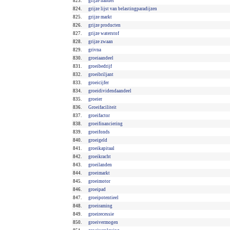
823.
grijze handel
824.
grijze lijst van belastingparadijzen
825.
grijze markt
826.
grijze producten
827.
grijze waterstof
828.
grijze zwaan
829.
grivna
830.
groeiaandeel
831.
groeibedrijf
832.
groeibriljant
833.
groeicijfer
834.
groeidividendaandeel
835.
groeier
836.
Groeifaciliteit
837.
groeifactor
838.
groeifinanciering
839.
groeifonds
840.
groeigeld
841.
groeikapitaal
842.
groeikracht
843.
groeilanden
844.
groeimarkt
845.
groeimotor
846.
groeipad
847.
groeipotentieel
848.
groeiraming
849.
groeirecessie
850.
groeivermogen