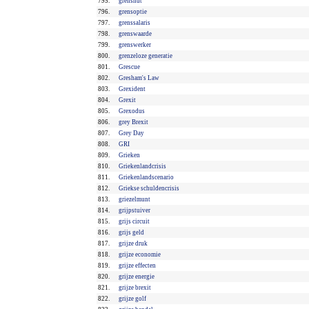
795.
grensnut
796.
grensoptie
797.
grenssalaris
798.
grenswaarde
799.
grenswerker
800.
grenzeloze generatie
801.
Grescue
802.
Gresham's Law
803.
Grexident
804.
Grexit
805.
Grexodus
806.
grey Brexit
807.
Grey Day
808.
GRI
809.
Grieken
810.
Griekenlandcrisis
811.
Griekenlandscenario
812.
Griekse schuldencrisis
813.
griezelmunt
814.
grijpstuiver
815.
grijs circuit
816.
grijs geld
817.
grijze druk
818.
grijze economie
819.
grijze effecten
820.
grijze energie
821.
grijze brexit
822.
grijze golf