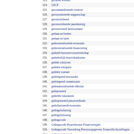
123.
gecalled worden
124.
GECF
125.
gecommanditeerde vennoot
126.
geconcentreerde zeggenschap
127.
geconsolideerd
128.
geconsolideerde jaarrekening
129.
gecontroleerd faillissement
130.
gedaan en bieden
131.
gedaan en laten
132.
gedecentraliseerde economie
133.
gedecentraliseerde financiering
134.
gedeeld bestuursvoorzitterschap
135.
gedeeltelijk reservebankieren
136.
gedekt schrijven
137.
gedekte obligatie
138.
gedekte warrant
139.
gedelegeerd bestuurder
140.
gedelegeerd commissaris
141.
gedematerialiseerde effecten
142.
gedeponeerd
143.
gederfde inkomsten
144.
gedispenseerd pensioenfonds
145.
gedollariseerde economie
146.
gedragsbelasting
147.
gedragsbeloning
148.
gedragscode
149.
Gedragscode Hypothecaire Financieringen
150.
Gedragscode Verwerking Persoonsgegevens Financiële Instellingen