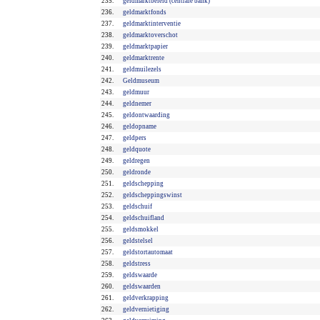
235.
geldmarktbeleid (centrale bank)
236.
geldmarktfonds
237.
geldmarktinterventie
238.
geldmarktoverschot
239.
geldmarktpapier
240.
geldmarktrente
241.
geldmuilezels
242.
Geldmuseum
243.
geldmuur
244.
geldnemer
245.
geldontwaarding
246.
geldopname
247.
geldpers
248.
geldquote
249.
geldregen
250.
geldronde
251.
geldschepping
252.
geldscheppingswinst
253.
geldschuif
254.
geldschuifland
255.
geldsmokkel
256.
geldstelsel
257.
geldstortautomaat
258.
geldstress
259.
geldswaarde
260.
geldswaarden
261.
geldverkrapping
262.
geldvernietiging