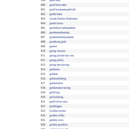
599.
goed doel
600.
goed huisvader
601.
goed koopmansgebruik
602.
goede bank
603.
Goede Doelen Nederland
604.
goede trouw
605.
goedehuisvaderaandeel
606.
goederenrekening
607.
goederentermijnmarkt
608.
goedkoop geld
609.
goeroe
610.
going concern
611.
going private buy-out
612.
going public
613.
going rate pricing
614.
gokbeurs
615.
gokken
616.
gokkersbedrog
617.
gokkersfout
618.
gokkersmisvatting
619.
gold bug
620.
gold plating
621.
gold/silver ratio
622.
golddigger
623.
Golden Arches
624.
golden coffin
625.
golden cross
626.
golden goodbye