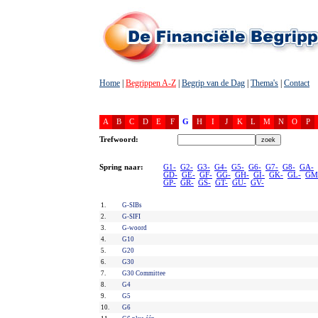
Home
|
Begrippen A-Z
|
Begrip van de Dag
|
Thema's
|
Contact
A
B
C
D
E
F
G
H
I
J
K
L
M
N
O
P
Trefwoord:
Spring naar:
G1-
G2-
G3-
G4-
G5-
G6-
G7-
G8-
GA-
GD-
GE-
GF-
GG-
GH-
GI-
GK-
GL-
GM
GP-
GR-
GS-
GT-
GU-
GV-
1.
G-SIBs
2.
G-SIFI
3.
G-woord
4.
G10
5.
G20
6.
G30
7.
G30 Committee
8.
G4
9.
G5
10.
G6