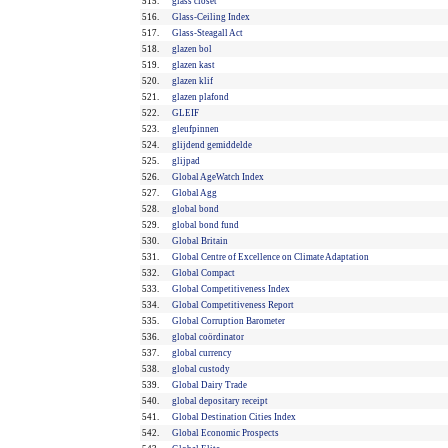
515.
glass closet
516.
Glass-Ceiling Index
517.
Glass-Steagall Act
518.
glazen bol
519.
glazen kast
520.
glazen klif
521.
glazen plafond
522.
GLEIF
523.
gleufpinnen
524.
glijdend gemiddelde
525.
glijpad
526.
Global AgeWatch Index
527.
Global Agg
528.
global bond
529.
global bond fund
530.
Global Britain
531.
Global Centre of Excellence on Climate Adaptation
532.
Global Compact
533.
Global Competitiveness Index
534.
Global Competitiveness Report
535.
Global Corruption Barometer
536.
global coördinator
537.
global currency
538.
global custody
539.
Global Dairy Trade
540.
global depositary receipt
541.
Global Destination Cities Index
542.
Global Economic Prospects