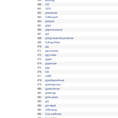
459.
ghosting
460.
GIC
461.
GICS
462.
gierenfonds
463.
Giffen-goed
464.
gifopties
465.
gifpil
466.
gifpilconstructie
467.
gift
468.
giftige financiële producten
469.
Gifting Friday
470.
gig
471.
gig economy
472.
gig worker
473.
gigant
474.
gigantisme
475.
gigo
476.
GII
477.
GIIPS
478.
gijzelingssoftware
479.
gijzelingsvirus
480.
gijzelsoftware
481.
gilded age
482.
gilets jaunes
483.
gilt
484.
gilt-edged
485.
GIM-rating
486.
Gini-coëfficiënt