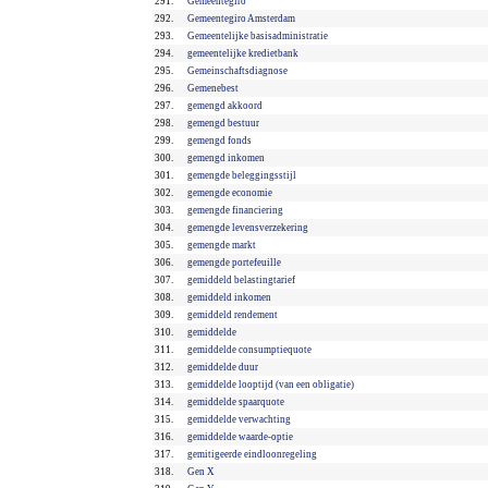
291.
Gemeentegiro
292.
Gemeentegiro Amsterdam
293.
Gemeentelijke basisadministratie
294.
gemeentelijke kredietbank
295.
Gemeinschaftsdiagnose
296.
Gemenebest
297.
gemengd akkoord
298.
gemengd bestuur
299.
gemengd fonds
300.
gemengd inkomen
301.
gemengde beleggingsstijl
302.
gemengde economie
303.
gemengde financiering
304.
gemengde levensverzekering
305.
gemengde markt
306.
gemengde portefeuille
307.
gemiddeld belastingtarief
308.
gemiddeld inkomen
309.
gemiddeld rendement
310.
gemiddelde
311.
gemiddelde consumptiequote
312.
gemiddelde duur
313.
gemiddelde looptijd (van een obligatie)
314.
gemiddelde spaarquote
315.
gemiddelde verwachting
316.
gemiddelde waarde-optie
317.
gemitigeerde eindloonregeling
318.
Gen X