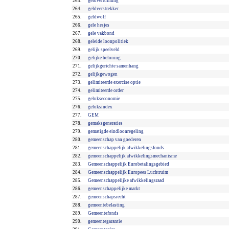
263.
geldverruiming
264.
geldverstrekker
265.
geldwolf
266.
gele hesjes
267.
gele vakbond
268.
geleide loonpolitiek
269.
gelijk speelveld
270.
gelijke beloning
271.
gelijkgerichte samenhang
272.
gelijkgewogen
273.
gelimiteerde exercise optie
274.
gelimiteerde order
275.
gelukseconomie
276.
geluksindex
277.
GEM
278.
gemaksgeneraties
279.
gematigde eindloonregeling
280.
gemeenschap van goederen
281.
gemeenschappelijk afwikkelingsfonds
282.
gemeenschappelijk afwikkelingsmechanisme
283.
Gemeenschappelijk Eurobetalingsgebied
284.
Gemeenschappelijk Europees Luchtruim
285.
Gemeenschappelijke afwikkelingsraad
286.
gemeenschappelijke markt
287.
gemeenschapsrecht
288.
gemeentebelasting
289.
Gemeentefonds
290.
gemeentegarantie