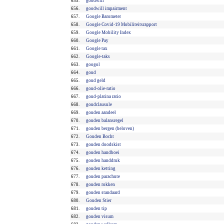
655.
goodwill
656.
goodwill impairment
657.
Google Barometer
658.
Google Covid-19 Mobiliteitsrapport
659.
Google Mobility Index
660.
Google Pay
661.
Google tax
662.
Google-taks
663.
googol
664.
goud
665.
goud geld
666.
goud-olie-ratio
667.
goud-platina ratio
668.
goudclausule
669.
gouden aandeel
670.
gouden balansregel
671.
gouden bergen (beloven)
672.
Gouden Bocht
673.
gouden doodskist
674.
gouden handboei
675.
gouden handdruk
676.
gouden ketting
677.
gouden parachute
678.
gouden rokken
679.
gouden standaard
680.
Gouden Stier
681.
gouden tip
682.
gouden visum