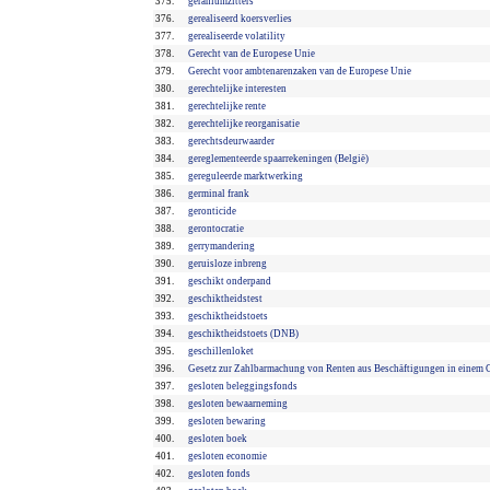
375.
geraniumzitters
376.
gerealiseerd koersverlies
377.
gerealiseerde volatility
378.
Gerecht van de Europese Unie
379.
Gerecht voor ambtenarenzaken van de Europese Unie
380.
gerechtelijke interesten
381.
gerechtelijke rente
382.
gerechtelijke reorganisatie
383.
gerechtsdeurwaarder
384.
gereglementeerde spaarrekeningen (België)
385.
gereguleerde marktwerking
386.
germinal frank
387.
geronticide
388.
gerontocratie
389.
gerrymandering
390.
geruisloze inbreng
391.
geschikt onderpand
392.
geschiktheidstest
393.
geschiktheidstoets
394.
geschiktheidstoets (DNB)
395.
geschillenloket
396.
Gesetz zur Zahlbarmachung von Renten aus Beschäftigungen in einem 
397.
gesloten beleggingsfonds
398.
gesloten bewaarneming
399.
gesloten bewaring
400.
gesloten boek
401.
gesloten economie
402.
gesloten fonds