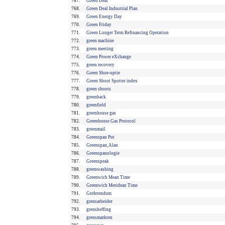
767.
Green Deal
768.
Green Deal Industrial Plan
769.
Green Energy Day
770.
Green Friday
771.
Green Longer Term Refinancing Operation
772.
green machine
773.
green meeting
774.
Green Power eXchange
775.
green recovery
776.
Green Shoe-optie
777.
Green Shoot Spotter index
778.
green shoots
779.
greenback
780.
greenfield
781.
greenhouse gas
782.
Greenhouse Gas Protocol
783.
greenmail
784.
Greenspan Put
785.
Greenspan, Alan
786.
Greenspanologie
787.
Greenspeak
788.
greenwashing
789.
Greenwich Mean Time
790.
Greenwich Meridean Time
791.
Greferendum
792.
grensarbeider
793.
grensheffing
794.
grensmarkten