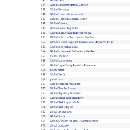
543.
Global Elite
544.
Global Entrepreneurship Monitor
545.
Global Exchange
546.
Global Financial Centres Index
547.
Global Financial Stability Report
548.
Global Gateway
549.
Global Gender Gap Index
550.
Global Index of Economic Openness
551.
Global Industry Classification Standard
552.
Global Initiative Against Transnational Organized Crime
553.
Global Innovation Index
554.
Global Investment Performance Standards
555.
global land rush
556.
Global Laundromat
557.
Global Legal Entity Identifier Foundation
558.
global macro
559.
Global North
560.
global note
561.
Global Political Risk Index
562.
Global Rate Set System
563.
Global Reporting Initiative
564.
Global Retail Theft Barometer
565.
Global Risk Appetite Index
566.
Global Risks Report
567.
global savings glut
568.
Global South
569.
Global Standard for Mobile communication
570.
global stocktake