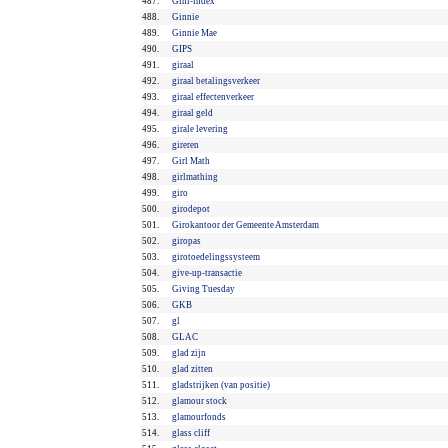
487.
Gini-index
488.
Ginnie
489.
Ginnie Mae
490.
GIPS
491.
giraal
492.
giraal betalingsverkeer
493.
giraal effectenverkeer
494.
giraal geld
495.
girale levering
496.
gireren
497.
Girl Math
498.
girlmathing
499.
giro
500.
girodepot
501.
Girokantoor der Gemeente Amsterdam
502.
giropas
503.
girotoedelingssysteem
504.
give-up-transactie
505.
Giving Tuesday
506.
GKB
507.
gl
508.
GLAC
509.
glad zijn
510.
glad zitten
511.
gladstrijken (van positie)
512.
glamour stock
513.
glamourfonds
514.
glass cliff