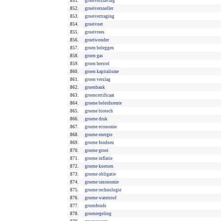
851.
groeiverslaving
852.
groeiversneller
853.
groeivertraging
854.
groeivoet
855.
groeivrees
856.
groeiwonder
857.
groen beleggen
858.
groen gas
859.
groen herstel
860.
groen kapitalisme
861.
groen verslag
862.
groenbank
863.
groencertificaat
864.
groene beleidsrente
865.
groene biotech
866.
groene druk
867.
groene economie
868.
groene energie
869.
groene fondsen
870.
groene groei
871.
groene inflatie
872.
groene koersen
873.
groene obligatie
874.
groene taxonomie
875.
groene technologie
876.
groene waterstof
877.
groenfonds
878.
groenregeling