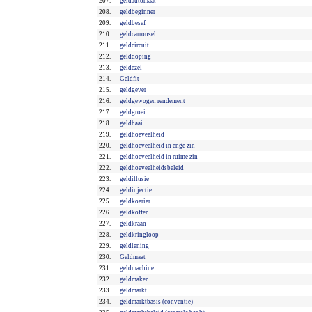
207.
geldautomaat
208.
geldbeginner
209.
geldbesef
210.
geldcarrousel
211.
geldcircuit
212.
gelddoping
213.
geldezel
214.
Geldfit
215.
geldgever
216.
geldgewogen rendement
217.
geldgroei
218.
geldhaai
219.
geldhoeveelheid
220.
geldhoeveelheid in enge zin
221.
geldhoeveelheid in ruime zin
222.
geldhoeveelheidsbeleid
223.
geldillusie
224.
geldinjectie
225.
geldkoerier
226.
geldkoffer
227.
geldkraan
228.
geldkringloop
229.
geldlening
230.
Geldmaat
231.
geldmachine
232.
geldmaker
233.
geldmarkt
234.
geldmarktbasis (conventie)