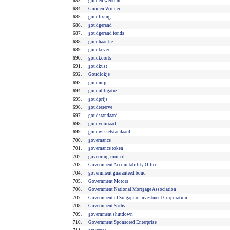
683.
gouden welkom
684.
Gouden Windei
685.
goudfixing
686.
goudgerand
687.
goudgerand fonds
688.
goudhaantje
689.
goudkever
690.
goudkoorts
691.
goudkust
692.
Goudlokje
693.
goudmijn
694.
goudobligatie
695.
goudprijs
696.
goudreserve
697.
goudstandaard
698.
goudvoorraad
699.
goudwisselstandaard
700.
governance
701.
governance token
702.
governing council
703.
Government Accountability Office
704.
government guaranteed bond
705.
Government Motors
706.
Government National Mortgage Association
707.
Government of Singapore Investment Corporation
708.
Government Sachs
709.
government shutdown
710.
Government Sponsored Enterprise