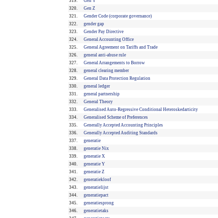
319.
Gen Y
320.
Gen Z
321.
Gender Code (corporate governance)
322.
gender gap
323.
Gender Pay Directive
324.
General Accounting Office
325.
General Agreement on Tariffs and Trade
326.
general anti-abuse rule
327.
General Arrangements to Borrow
328.
general clearing member
329.
General Data Protection Regulation
330.
general ledger
331.
general partnership
332.
General Theory
333.
Generalised Auto-Regressive Conditional Heteroskedarticity
334.
Generalised Scheme of Preferences
335.
Generally Accepted Accounting Principles
336.
Generally Accepted Auditing Standards
337.
generatie
338.
generatie Nix
339.
generatie X
340.
generatie Y
341.
generatie Z
342.
generatiekloof
343.
generatielijst
344.
generatiepact
345.
generatiesprong
346.
generatietaks