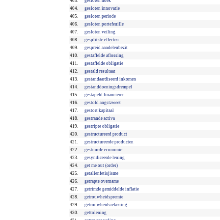
403.
gesloten hoek
404.
gesloten innovatie
405.
gesloten periode
406.
gesloten portefeuille
407.
gesloten veiling
408.
gesplitste effecten
409.
gespreid aandelenbezit
410.
gestaffelde aflossing
411.
gestaffelde obligatie
412.
gestald resultaat
413.
gestandaardiseerd inkomen
414.
gestanddoeningsdrempel
415.
gestapeld financieren
416.
gestold angstzweet
417.
gestort kapitaal
418.
gestrande activa
419.
gestripte obligatie
420.
gestructureerd product
421.
gestructureerde producten
422.
gestuurde economie
423.
gesyndiceerde lening
424.
get me out (order)
425.
getallenfetisjisme
426.
getrapte overname
427.
getrimde gemiddelde inflatie
428.
getrouwheidspremie
429.
getrouwheidsrekening
430.
gettolening