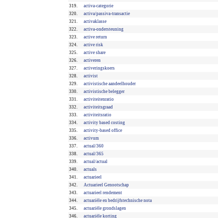
319.
activa-categorie
320.
activa/passiva-transactie
321.
activaklasse
322.
activa-ondersteuning
323.
active return
324.
active risk
325.
active share
326.
activeren
327.
activeringskoers
328.
activist
329.
activistische aandeelhouder
330.
activistische belegger
331.
activiteitenratio
332.
activiteitsgraad
333.
activiteitsratio
334.
activity based costing
335.
activity-based office
336.
activum
337.
actual/360
338.
actual/365
339.
actual/actual
340.
actuals
341.
actuarieel
342.
Actuarieel Genootschap
343.
actuarieel rendement
344.
actuariële en bedrijfstechnische nota
345.
actuariële grondslagen
346.
actuariële korting