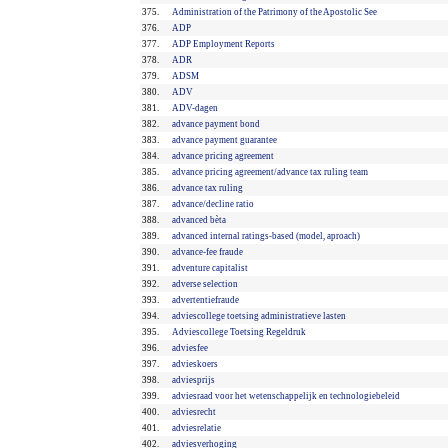
375.
Administration of the Patrimony of the Apostolic See
376.
ADP
377.
ADP Employment Reports
378.
ADR
379.
ADSM
380.
ADV
381.
ADV-dagen
382.
advance payment bond
383.
advance payment guarantee
384.
advance pricing agreement
385.
advance pricing agreement/advance tax ruling team
386.
advance tax ruling
387.
advance/decline ratio
388.
advanced bèta
389.
advanced internal ratings-based (model, aproach)
390.
advance-fee fraude
391.
adventure capitalist
392.
adverse selection
393.
advertentiefraude
394.
adviescollege toetsing administratieve lasten
395.
Adviescollege Toetsing Regeldruk
396.
adviesfee
397.
advieskoers
398.
adviesprijs
399.
adviesraad voor het wetenschappelijk en technologiebeleid
400.
adviesrecht
401.
adviesrelatie
402.
adviesverhoging