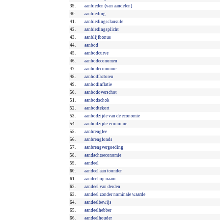
39.
aanbieden (van aandelen)
40.
aanbieding
41.
aanbiedingsclausule
42.
aanbiedingsplicht
43.
aanblijfbonus
44.
aanbod
45.
aanbodcurve
46.
aanbodeconomen
47.
aanbodeconomie
48.
aanbodfactoren
49.
aanbodinflatie
50.
aanbodoverschot
51.
aanbodschok
52.
aanbodtekort
53.
aanbodzijde van de economie
54.
aanbodzijde-economie
55.
aanbrengfee
56.
aanbrengfonds
57.
aanbrengvergoeding
58.
aandachtseconomie
59.
aandeel
60.
aandeel aan toonder
61.
aandeel op naam
62.
aandeel van derden
63.
aandeel zonder nominale waarde
64.
aandeelbewijs
65.
aandeelhebber
66.
aandeelhouder