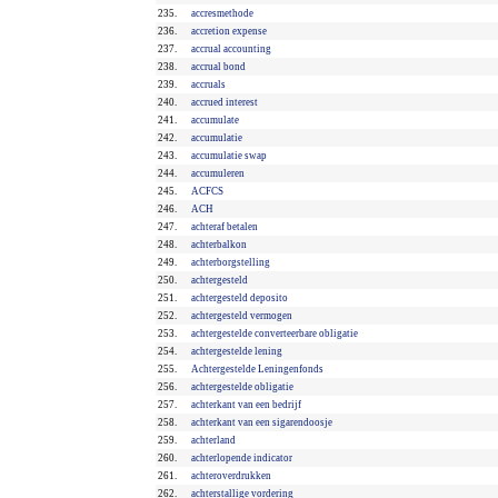
235.
accresmethode
236.
accretion expense
237.
accrual accounting
238.
accrual bond
239.
accruals
240.
accrued interest
241.
accumulate
242.
accumulatie
243.
accumulatie swap
244.
accumuleren
245.
ACFCS
246.
ACH
247.
achteraf betalen
248.
achterbalkon
249.
achterborgstelling
250.
achtergesteld
251.
achtergesteld deposito
252.
achtergesteld vermogen
253.
achtergestelde converteerbare obligatie
254.
achtergestelde lening
255.
Achtergestelde Leningenfonds
256.
achtergestelde obligatie
257.
achterkant van een bedrijf
258.
achterkant van een sigarendoosje
259.
achterland
260.
achterlopende indicator
261.
achteroverdrukken
262.
achterstallige vordering