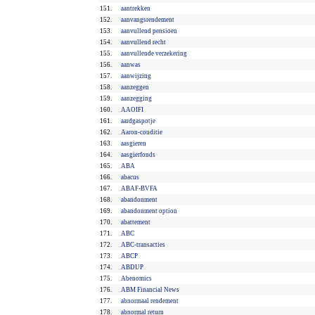
151.
aantrekken
152.
aanvangsrendement
153.
aanvullend pensioen
154.
aanvullend recht
155.
aanvullende verzekering
156.
aanwas
157.
aanwijzing
158.
aanzeggen
159.
aanzegging
160.
AAOIFI
161.
aardgaspotje
162.
Aaron-conditie
163.
aasgieren
164.
aasgierfonds
165.
ABA
166.
abacus
167.
ABAF-BVFA
168.
abandonment
169.
abandonment option
170.
abattement
171.
ABC
172.
ABC-transacties
173.
ABCP
174.
ABDUP
175.
Abenomics
176.
ABM Financial News
177.
abnormaal rendement
178.
abnormal return