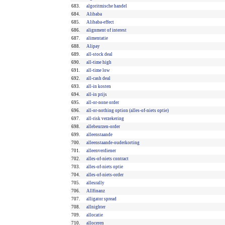
683.
algoritmische handel
684.
Alibaba
685.
Alibaba-effect
686.
alignment of interest
687.
alimentatie
688.
Alipay
689.
all-stock deal
690.
all-time high
691.
all-time low
692.
all-cash deal
693.
all-in kosten
694.
all-in prijs
695.
all-or-none order
696.
all-or-nothing option (alles-of-niets optie)
697.
all-risk verzekering
698.
allebeurzen-order
699.
alleenstaande
700.
alleenstaande-ouderkorting
701.
alleenverdiener
702.
alles-of-niets contract
703.
alles-of-niets optie
704.
alles-of-niets-order
705.
allesrally
706.
Allfinanz
707.
alligator spread
708.
allnighter
709.
allocatie
710.
alloceren