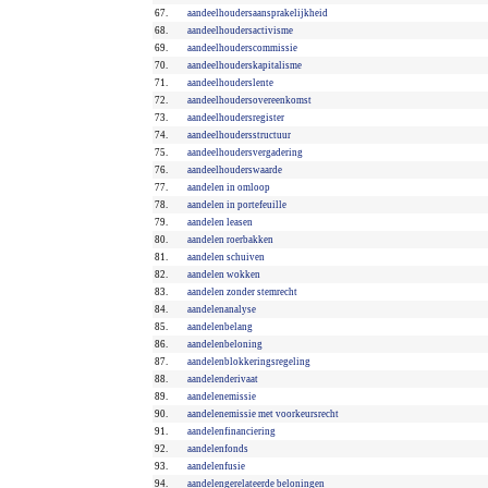
67.
aandeelhoudersaansprakelijkheid
68.
aandeelhoudersactivisme
69.
aandeelhouderscommissie
70.
aandeelhouderskapitalisme
71.
aandeelhouderslente
72.
aandeelhoudersovereenkomst
73.
aandeelhoudersregister
74.
aandeelhoudersstructuur
75.
aandeelhoudersvergadering
76.
aandeelhouderswaarde
77.
aandelen in omloop
78.
aandelen in portefeuille
79.
aandelen leasen
80.
aandelen roerbakken
81.
aandelen schuiven
82.
aandelen wokken
83.
aandelen zonder stemrecht
84.
aandelenanalyse
85.
aandelenbelang
86.
aandelenbeloning
87.
aandelenblokkeringsregeling
88.
aandelenderivaat
89.
aandelenemissie
90.
aandelenemissie met voorkeursrecht
91.
aandelenfinanciering
92.
aandelenfonds
93.
aandelenfusie
94.
aandelengerelateerde beloningen