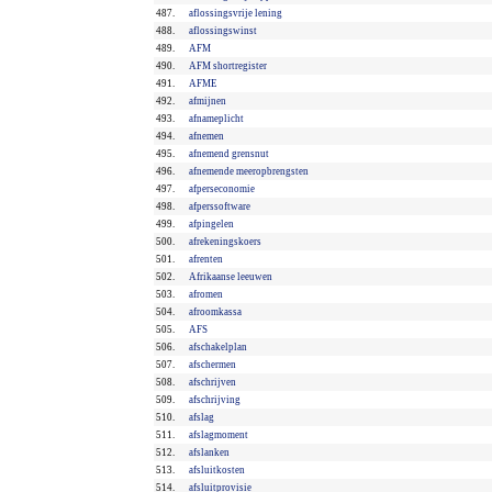
487.
aflossingsvrije lening
488.
aflossingswinst
489.
AFM
490.
AFM shortregister
491.
AFME
492.
afmijnen
493.
afnameplicht
494.
afnemen
495.
afnemend grensnut
496.
afnemende meeropbrengsten
497.
afperseconomie
498.
afperssoftware
499.
afpingelen
500.
afrekeningskoers
501.
afrenten
502.
Afrikaanse leeuwen
503.
afromen
504.
afroomkassa
505.
AFS
506.
afschakelplan
507.
afschermen
508.
afschrijven
509.
afschrijving
510.
afslag
511.
afslagmoment
512.
afslanken
513.
afsluitkosten
514.
afsluitprovisie