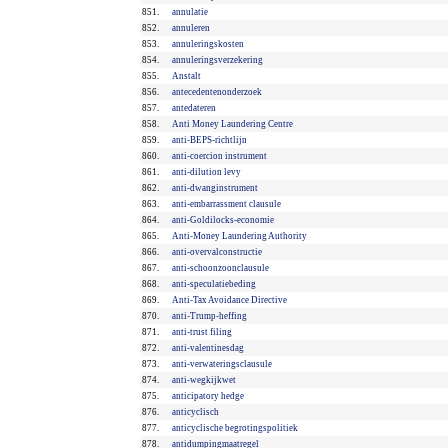
851.
annulatie
852.
annuleren
853.
annuleringskosten
854.
annuleringsverzekering
855.
Anstalt
856.
antecedentenonderzoek
857.
antedateren
858.
Anti Money Laundering Centre
859.
anti-BEPS-richtlijn
860.
anti-coercion instrument
861.
anti-dilution levy
862.
anti-dwanginstrument
863.
anti-embarrassment clausule
864.
anti-Goldilocks-economie
865.
Anti-Money Laundering Authority
866.
anti-overvalconstructie
867.
anti-schoonzoonclausule
868.
anti-speculatiebeding
869.
Anti-Tax Avoidance Directive
870.
anti-Trump-heffing
871.
anti-trust filing
872.
anti-valentinesdag
873.
anti-verwateringsclausule
874.
anti-wegkijkwet
875.
anticipatory hedge
876.
anticyclisch
877.
anticyclische begrotingspolitiek
878.
antidumpingmaatregel