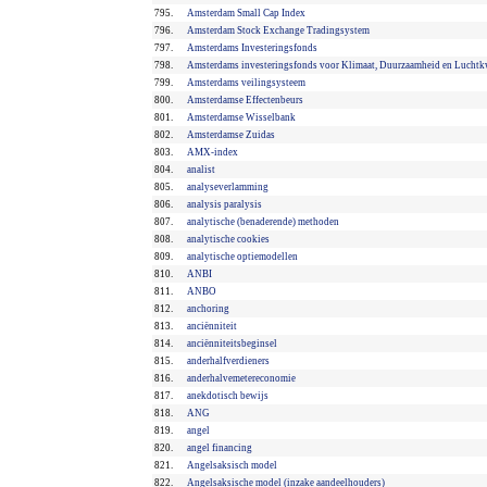
795.
Amsterdam Small Cap Index
796.
Amsterdam Stock Exchange Tradingsystem
797.
Amsterdams Investeringsfonds
798.
Amsterdams investeringsfonds voor Klimaat, Duurzaamheid en Luchtkw
799.
Amsterdams veilingsysteem
800.
Amsterdamse Effectenbeurs
801.
Amsterdamse Wisselbank
802.
Amsterdamse Zuidas
803.
AMX-index
804.
analist
805.
analyseverlamming
806.
analysis paralysis
807.
analytische (benaderende) methoden
808.
analytische cookies
809.
analytische optiemodellen
810.
ANBI
811.
ANBO
812.
anchoring
813.
anciënniteit
814.
anciënniteitsbeginsel
815.
anderhalfverdieners
816.
anderhalvemetereconomie
817.
anekdotisch bewijs
818.
ANG
819.
angel
820.
angel financing
821.
Angelsaksisch model
822.
Angelsaksische model (inzake aandeelhouders)