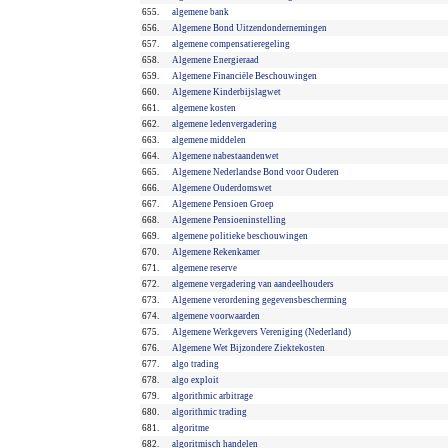
655.
algemene bank
656.
Algemene Bond Uitzendondernemingen
657.
algemene compensatieregeling
658.
Algemene Energieraad
659.
Algemene Financiële Beschouwingen
660.
Algemene Kinderbijslagwet
661.
algemene kosten
662.
algemene ledenvergadering
663.
algemene middelen
664.
Algemene nabestaandenwet
665.
Algemene Nederlandse Bond voor Ouderen
666.
Algemene Ouderdomswet
667.
Algemene Pensioen Groep
668.
Algemene Pensioeninstelling
669.
algemene politieke beschouwingen
670.
Algemene Rekenkamer
671.
algemene reserve
672.
algemene vergadering van aandeelhouders
673.
Algemene verordening gegevensbescherming
674.
algemene voorwaarden
675.
Algemene Werkgevers Vereniging (Nederland)
676.
Algemene Wet Bijzondere Ziektekosten
677.
algo trading
678.
algo exploit
679.
algorithmic arbitrage
680.
algorithmic trading
681.
algoritme
682.
algoritmisch handelen