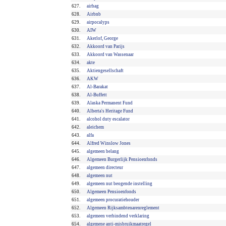
627.
airbag
628.
Airbnb
629.
airpocalyps
630.
AIW
631.
Akerlof, George
632.
Akkoord van Parijs
633.
Akkoord van Wassenaar
634.
akte
635.
Aktiengesellschaft
636.
AKW
637.
Al-Barakat
638.
Al-Buffett
639.
Alaska Permanent Fund
640.
Alberta's Heritage Fund
641.
alcohol duty escalator
642.
aleichem
643.
alfa
644.
Alfred Winslow Jones
645.
algemeen belang
646.
Algemeen Burgerlijk Pensioenfonds
647.
algemeen directeur
648.
algemeen nut
649.
algemeen nut beogende instelling
650.
Algemeen Pensioenfonds
651.
algemeen procuratiehouder
652.
Algemeen Rijksambtenarenreglement
653.
algemeen verbindend verklaring
654.
algemene anti-misbruikmaatregel