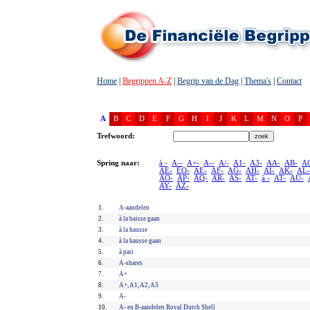
Home
|
Begrippen A-Z
|
Begrip van de Dag
|
Thema's
|
Contact
A
B
C
D
E
F
G
H
I
J
K
L
M
N
O
P
Trefwoord:
Spring naar:
à -
A--
A+-
A--
A/-
A1-
A3-
AA-
AB-
A
AE-
EO-
AE-
AF-
AG-
AH-
AI-
AK-
AL-
AO-
AP-
AQ-
AR-
AS-
AT-
à -
AT-
AU-
AY-
AZ-
1.
A-aandelen
2.
à la baisse gaan
3.
à la hausse
4.
à la hausse gaan
5.
à pari
6.
A-shares
7.
A+
8.
A+, A1, A2, A3
9.
A-
10.
A- en B-aandelen Royal Dutch Shell