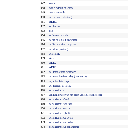
347.
actuaris
348.
actuele dekkingsgraad
349.
actuele waarde
350.
ad valorem belasting
351.
ADBC
352.
adblocker
353.
add
354.
add-on acquisitie
355.
additional paid in capital
356.
additional tier 1-kapitaal
357.
additive printing
358.
aderlating
359.
Adfiz
360.
ADIA
361.
ADIC
362.
adjustable rate mortgage
363.
adjusted business day (conventie)
364.
adjusted futures price
365.
adjustment of terms
366.
administratie
367.
Administratie van het bezit van de Heilige Stoel
368.
administratief recht
369.
administratiekantoor
370.
administratiekosten
371.
administratieplicht
372.
administratieve boete
373.
administratieve lasten
374.
administratieve organisatie