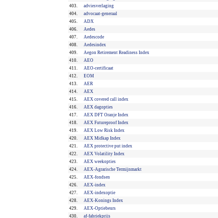
403.
adviesverlaging
404.
advocaat-generaal
405.
ADX
406.
Aedes
407.
Aedescode
408.
Aedesindex
409.
Aegon Retirement Readiness Index
410.
AEO
411.
AEO-certificaat
412.
EOM
413.
AER
414.
AEX
415.
AEX covered call index
416.
AEX dagopties
417.
AEX DFT Oranje Index
418.
AEX Futureproof Index
419.
AEX Low Risk Index
420.
AEX Midkap Index
421.
AEX protective put index
422.
AEX Volatility Index
423.
AEX weekopties
424.
AEX-Agrarische Termijnmarkt
425.
AEX-fondsen
426.
AEX-index
427.
AEX-indexoptie
428.
AEX-Konings Index
429.
AEX-Optiebeurs
430.
af-fabriekprijs