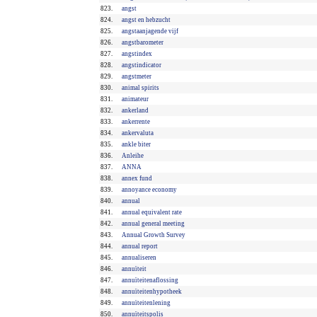
823.
angst
824.
angst en hebzucht
825.
angstaanjagende vijf
826.
angstbarometer
827.
angstindex
828.
angstindicator
829.
angstmeter
830.
animal spirits
831.
animateur
832.
ankerland
833.
ankerrente
834.
ankervaluta
835.
ankle biter
836.
Anleihe
837.
ANNA
838.
annex fund
839.
annoyance economy
840.
annual
841.
annual equivalent rate
842.
annual general meeting
843.
Annual Growth Survey
844.
annual report
845.
annualiseren
846.
annuïteit
847.
annuïteitenaflossing
848.
annuïteitenhypotheek
849.
annuïteitenlening
850.
annuïteitspolis