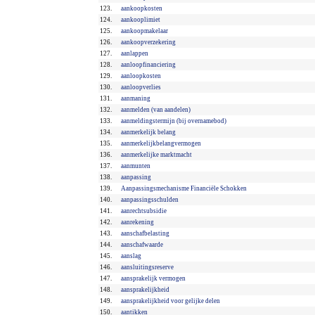
123.
aankoopkosten
124.
aankooplimiet
125.
aankoopmakelaar
126.
aankoopverzekering
127.
aanlappen
128.
aanloopfinanciering
129.
aanloopkosten
130.
aanloopverlies
131.
aanmaning
132.
aanmelden (van aandelen)
133.
aanmeldingstermijn (bij overnamebod)
134.
aanmerkelijk belang
135.
aanmerkelijkbelangvermogen
136.
aanmerkelijke marktmacht
137.
aanmunten
138.
aanpassing
139.
Aanpassingsmechanisme Financiële Schokken
140.
aanpassingsschulden
141.
aanrechtsubsidie
142.
aanrekening
143.
aanschafbelasting
144.
aanschafwaarde
145.
aanslag
146.
aansluitingsreserve
147.
aansprakelijk vermogen
148.
aansprakelijkheid
149.
aansprakelijkheid voor gelijke delen
150.
aantikken