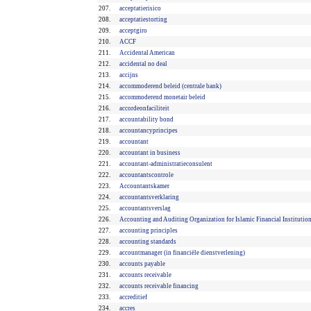
207.
acceptatierisico
208.
acceptatiestorting
209.
acceptgiro
210.
ACCF
211.
Accidental American
212.
accidental no deal
213.
accijns
214.
accommoderend beleid (centrale bank)
215.
accommoderend monetair beleid
216.
accordeonfaciliteit
217.
accountability bond
218.
accountancyprincipes
219.
accountant
220.
accountant in business
221.
accountant-administratieconsulent
222.
accountantscontrole
223.
Accountantskamer
224.
accountantsverklaring
225.
accountantsverslag
226.
Accounting and Auditing Organization for Islamic Financial Institutio
227.
accounting principles
228.
accounting standards
229.
accountmanager (in financiële dienstverlening)
230.
accounts payable
231.
accounts receivable
232.
accounts receivable financing
233.
accreditief
234.
accres