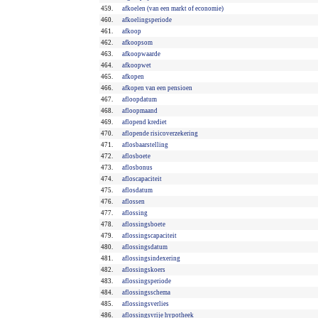
459.
afkoelen (van een markt of economie)
460.
afkoelingsperiode
461.
afkoop
462.
afkoopsom
463.
afkoopwaarde
464.
afkoopwet
465.
afkopen
466.
afkopen van een pensioen
467.
afloopdatum
468.
afloopmaand
469.
aflopend krediet
470.
aflopende risicoverzekering
471.
aflosbaarstelling
472.
aflosboete
473.
aflosbonus
474.
afloscapaciteit
475.
aflosdatum
476.
aflossen
477.
aflossing
478.
aflossingsboete
479.
aflossingscapaciteit
480.
aflossingsdatum
481.
aflossingsindexering
482.
aflossingskoers
483.
aflossingsperiode
484.
aflossingsschema
485.
aflossingsverlies
486.
aflossingsvrije hypotheek