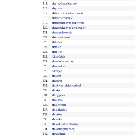
515.
afspiegelingsbeginsel
516.
afsplitsen
517.
afstand tot de arbeidsmarkt
518.
afstandseconomie
519.
afstempelen (van een effect)
520.
afstempelen (van pensioenen)
521.
afstempelscenario
522.
afstortautomaat
523.
afstorten
524.
afstoten
525.
aftapwet
526.
After Crisis
527.
after-hours trading
528.
aftermarket
529.
Afterpay
530.
aftikken
531.
aftoppen
532.
aftrek voor risicokapitaal
533.
aftrekpost
534.
aftroggelen
535.
afvalbank
536.
afvaleffecten
537.
afvalhierchie
538.
afvinken
539.
afvlakken
540.
afvlakkende rentecurve
541.
afvloeiingsregeling
542.
afwaarderen