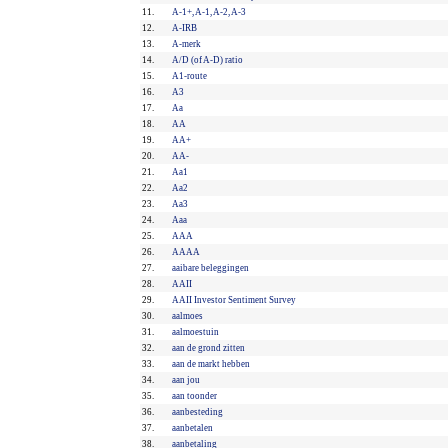
11.
A-1+, A-1, A-2, A-3
12.
A-IRB
13.
A-merk
14.
A/D (of A-D) ratio
15.
A1-route
16.
A3
17.
Aa
18.
AA
19.
AA+
20.
AA-
21.
Aa1
22.
Aa2
23.
Aa3
24.
Aaa
25.
AAA
26.
AAAA
27.
aaibare beleggingen
28.
AAII
29.
AAII Investor Sentiment Survey
30.
aalmoes
31.
aalmoestuin
32.
aan de grond zitten
33.
aan de markt hebben
34.
aan jou
35.
aan toonder
36.
aanbesteding
37.
aanbetalen
38.
aanbetaling