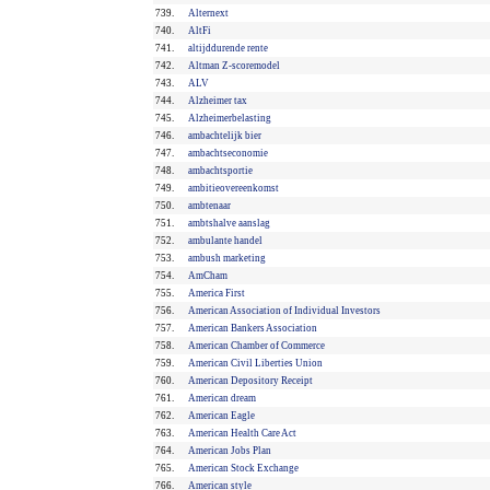
739.
Alternext
740.
AltFi
741.
altijddurende rente
742.
Altman Z-scoremodel
743.
ALV
744.
Alzheimer tax
745.
Alzheimerbelasting
746.
ambachtelijk bier
747.
ambachtseconomie
748.
ambachtsportie
749.
ambitieovereenkomst
750.
ambtenaar
751.
ambtshalve aanslag
752.
ambulante handel
753.
ambush marketing
754.
AmCham
755.
America First
756.
American Association of Individual Investors
757.
American Bankers Association
758.
American Chamber of Commerce
759.
American Civil Liberties Union
760.
American Depository Receipt
761.
American dream
762.
American Eagle
763.
American Health Care Act
764.
American Jobs Plan
765.
American Stock Exchange
766.
American style