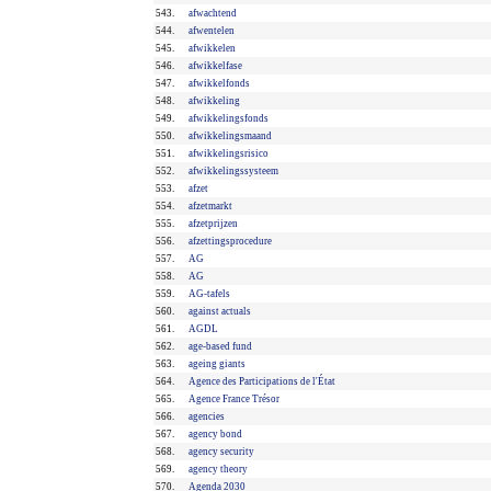
543.
afwachtend
544.
afwentelen
545.
afwikkelen
546.
afwikkelfase
547.
afwikkelfonds
548.
afwikkeling
549.
afwikkelingsfonds
550.
afwikkelingsmaand
551.
afwikkelingsrisico
552.
afwikkelingssysteem
553.
afzet
554.
afzetmarkt
555.
afzetprijzen
556.
afzettingsprocedure
557.
AG
558.
AG
559.
AG-tafels
560.
against actuals
561.
AGDL
562.
age-based fund
563.
ageing giants
564.
Agence des Participations de l'État
565.
Agence France Trésor
566.
agencies
567.
agency bond
568.
agency security
569.
agency theory
570.
Agenda 2030