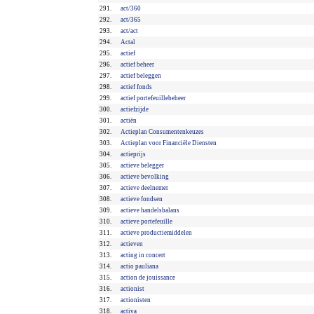
291.
act/360
292.
act/365
293.
act/act
294.
Actal
295.
actief
296.
actief beheer
297.
actief beleggen
298.
actief fonds
299.
actief portefeuillebeheer
300.
actiefzijde
301.
actiën
302.
Actieplan Consumentenkeuzes
303.
Actieplan voor Financiële Diensten
304.
actieprijs
305.
actieve belegger
306.
actieve bevolking
307.
actieve deelnemer
308.
actieve fondsen
309.
actieve handelsbalans
310.
actieve portefeuille
311.
actieve productiemiddelen
312.
actieven
313.
acting in concert
314.
actio pauliana
315.
action de jouissance
316.
actionist
317.
actionisten
318.
activa