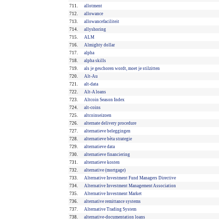
711.
allotment
712.
allowance
713.
allowancefaciliteit
714.
allyshoring
715.
ALM
716.
Almighty dollar
717.
alpha
718.
alpha skills
719.
als je geschoren wordt, moet je stilzitten
720.
Alt-Au
721.
alt-data
722.
Alt-A loans
723.
Altcoin Season Index
724.
alt-coins
725.
altcoinseizoen
726.
alternate delivery procedure
727.
alternatieve beleggingen
728.
alternatieve bèta strategie
729.
alternatieve data
730.
alternatieve financiering
731.
alternatieve kosten
732.
alternative (mortgage)
733.
Alternative Investment Fund Managers Directive
734.
Alternative Investment Management Association
735.
Alternative Investment Market
736.
alternative remittance systems
737.
Alternative Trading System
738.
alternative-documentation loans