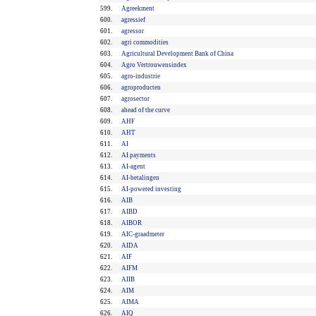
599.
Agreekment
600.
agressief
601.
agressor
602.
agri commodities
603.
Agricultural Development Bank of China
604.
Agro Vertrouwensindex
605.
agro-industrie
606.
agroproducten
607.
agrosector
608.
ahead of the curve
609.
AHF
610.
AHT
611.
AI
612.
AI payments
613.
AI-agent
614.
AI-betalingen
615.
AI-powered investing
616.
AIB
617.
AIBD
618.
AIBOR
619.
AIC-graadmeter
620.
AIDA
621.
AIF
622.
AIFM
623.
AIIB
624.
AIM
625.
AIMA
626.
AIQ