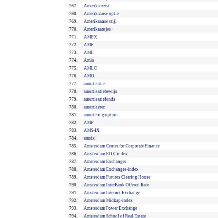
767.
Amerika eerst
768.
Amerikaanse optie
769.
Amerikaanse stijl
770.
Amerikaantjes
771.
AMEX
772.
AMF
773.
AML
774.
Amla
775.
AMLC
776.
AMO
777.
amortisatie
778.
amortisatiebewijs
779.
amortisatiefonds
780.
amortiseren
781.
amortising option
782.
AMP
783.
AMS-IX
784.
amsix
785.
Amsterdam Center for Corporate Finance
786.
Amsterdam EOE-index
787.
Amsterdam Exchanges
788.
Amsterdam Exchanges-index
789.
Amsterdam Futures Clearing House
790.
Amsterdam InterBank Offered Rate
791.
Amsterdam Internet Exchange
792.
Amsterdam Midkap-index
793.
Amsterdam Power Exchange
794.
Amsterdam School of Real Estate