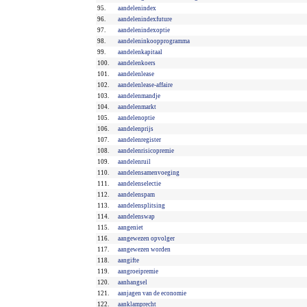
95.
aandelenindex
96.
aandelenindexfuture
97.
aandelenindexoptie
98.
aandeleninkoopprogramma
99.
aandelenkapitaal
100.
aandelenkoers
101.
aandelenlease
102.
aandelenlease-affaire
103.
aandelenmandje
104.
aandelenmarkt
105.
aandelenoptie
106.
aandelenprijs
107.
aandelenregister
108.
aandelenrisicopremie
109.
aandelenruil
110.
aandelensamenvoeging
111.
aandelenselectie
112.
aandelenspam
113.
aandelensplitsing
114.
aandelenswap
115.
aangeniet
116.
aangewezen opvolger
117.
aangewezen worden
118.
aangifte
119.
aangroeipremie
120.
aanhangsel
121.
aanjagen van de economie
122.
aanklamprecht