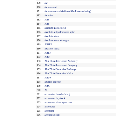
179.
abo
180.
abonnement
181.
abonnementstarief (financiële dienstverlening)
182.
abort fee
183.
ABP
184.
ABS
185.
absolute meerderheid
186.
absolute outperformance optie
187.
absolute return
188.
absolute return strategie
189.
ABSPP
190.
abstracte markt
191.
ABTN
192.
ABU
193.
Abu Dhabi Investment Authority
194.
Abu Dhabi Investment Company
195.
Abu Dhabi Securities Exchange
196.
Abu Dhabi Securities Market
197.
ABUP
198.
abusive squeeze
199.
ABX
200.
AC
201.
accelerated bookbuilding
202.
accelerated buy-back
203.
accelerated share repurchase
204.
accelerator
205.
acceptant
206.
acceptatieplicht