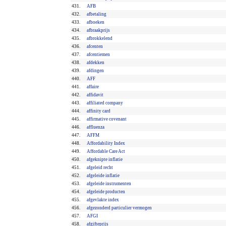
431.
AFB
432.
afbetaling
433.
afboeken
434.
afbraakprijs
435.
afbrokkelend
436.
afcenten
437.
afcentiemen
438.
afdekken
439.
afdingen
440.
AFF
441.
affaire
442.
affidavit
443.
affiliated company
444.
affinity card
445.
affirmative covenant
446.
affluenza
447.
AFFM
448.
Affordability Index
449.
Affordable Care Act
450.
afgeknipte inflatie
451.
afgeleid recht
452.
afgeleide inflatie
453.
afgeleide instrumenten
454.
afgeleide producten
455.
afgevlakte index
456.
afgezonderd particulier vermogen
457.
AFGI
458.
afgifteprijs