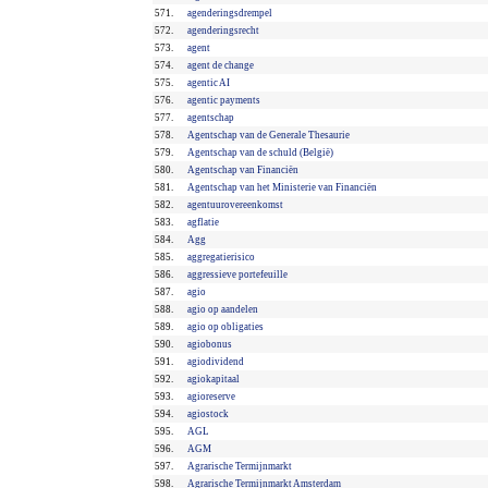
571.
agenderingsdrempel
572.
agenderingsrecht
573.
agent
574.
agent de change
575.
agentic AI
576.
agentic payments
577.
agentschap
578.
Agentschap van de Generale Thesaurie
579.
Agentschap van de schuld (België)
580.
Agentschap van Financiën
581.
Agentschap van het Ministerie van Financiën
582.
agentuurovereenkomst
583.
agflatie
584.
Agg
585.
aggregatierisico
586.
aggressieve portefeuille
587.
agio
588.
agio op aandelen
589.
agio op obligaties
590.
agiobonus
591.
agiodividend
592.
agiokapitaal
593.
agioreserve
594.
agiostock
595.
AGL
596.
AGM
597.
Agrarische Termijnmarkt
598.
Agrarische Termijnmarkt Amsterdam