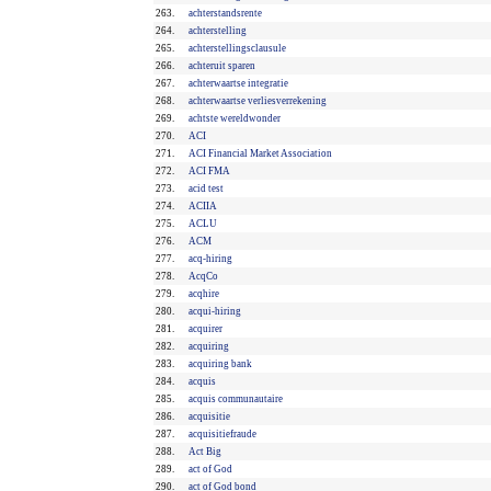
263.
achterstandsrente
264.
achterstelling
265.
achterstellingsclausule
266.
achteruit sparen
267.
achterwaartse integratie
268.
achterwaartse verliesverrekening
269.
achtste wereldwonder
270.
ACI
271.
ACI Financial Market Association
272.
ACI FMA
273.
acid test
274.
ACIIA
275.
ACLU
276.
ACM
277.
acq-hiring
278.
AcqCo
279.
acqhire
280.
acqui-hiring
281.
acquirer
282.
acquiring
283.
acquiring bank
284.
acquis
285.
acquis communautaire
286.
acquisitie
287.
acquisitiefraude
288.
Act Big
289.
act of God
290.
act of God bond