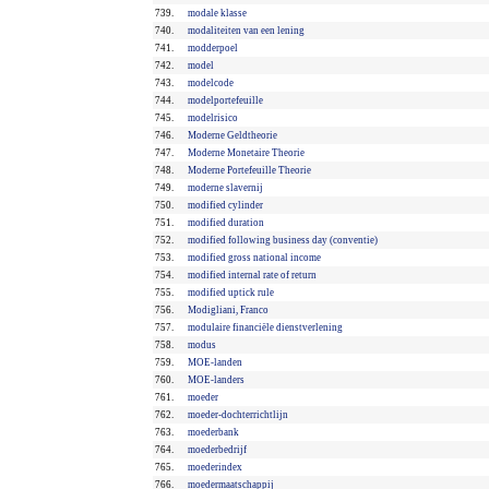
739.
modale klasse
740.
modaliteiten van een lening
741.
modderpoel
742.
model
743.
modelcode
744.
modelportefeuille
745.
modelrisico
746.
Moderne Geldtheorie
747.
Moderne Monetaire Theorie
748.
Moderne Portefeuille Theorie
749.
moderne slavernij
750.
modified cylinder
751.
modified duration
752.
modified following business day (conventie)
753.
modified gross national income
754.
modified internal rate of return
755.
modified uptick rule
756.
Modigliani, Franco
757.
modulaire financiële dienstverlening
758.
modus
759.
MOE-landen
760.
MOE-landers
761.
moeder
762.
moeder-dochterrichtlijn
763.
moederbank
764.
moederbedrijf
765.
moederindex
766.
moedermaatschappij