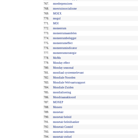
767.
moederpensioen
768.
moestuinsocialisme
769.
MOEX
770.
mogul
771.
MOI
772.
momentum
773.
momentumaandelen
774.
momentumbelegger
775.
momentumeffect
776.
momentumindicator
777.
momentumstrategie
778.
MoMo
779.
Monday effect
780.
Monday seasonal
781.
mondiaal systeemrelevant
782.
Mondiale Noorden
783.
Mondiale Welvaartsrapport
784.
Mondiale Zuiden
785.
mondialisering
786.
Mondriaanakkoord
787.
MONEP
788.
Monero
789.
monetair
790.
monetair beleid
791.
monetair beleidsanker
792.
Monetair Comité
793.
monetair inkomen
794.
monetair stelsel