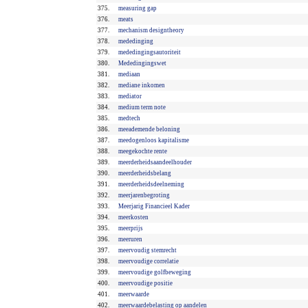
375.
measuring gap
376.
meats
377.
mechanism designtheory
378.
mededinging
379.
mededingingsautoriteit
380.
Mededingingswet
381.
mediaan
382.
mediane inkomen
383.
mediator
384.
medium term note
385.
medtech
386.
meeademende beloning
387.
meedogenloos kapitalisme
388.
meegekochte rente
389.
meerderheidsaandeelhouder
390.
meerderheidsbelang
391.
meerderheidsdeelneming
392.
meerjarenbegroting
393.
Meerjarig Financieel Kader
394.
meerkosten
395.
meerprijs
396.
meeruren
397.
meervoudig stemrecht
398.
meervoudige correlatie
399.
meervoudige golfbeweging
400.
meervoudige positie
401.
meerwaarde
402.
meerwaardebelasting op aandelen