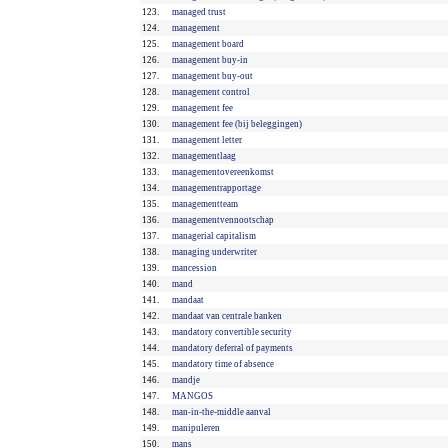
123.
managed trust
124.
management
125.
management board
126.
management buy-in
127.
management buy-out
128.
management control
129.
management fee
130.
management fee (bij beleggingen)
131.
management letter
132.
managementlaag
133.
managementovereenkomst
134.
managementrapportage
135.
managementteam
136.
managementvennootschap
137.
managerial capitalism
138.
managing underwriter
139.
mancession
140.
mand
141.
mandaat
142.
mandaat van centrale banken
143.
mandatory convertible security
144.
mandatory deferral of payments
145.
mandatory time of absence
146.
mandje
147.
MANGOS
148.
man-in-the-middle aanval
149.
manipuleren
150.
mans