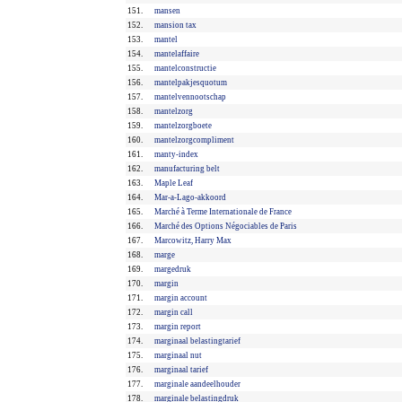
151.
mansen
152.
mansion tax
153.
mantel
154.
mantelaffaire
155.
mantelconstructie
156.
mantelpakjesquotum
157.
mantelvennootschap
158.
mantelzorg
159.
mantelzorgboete
160.
mantelzorgcompliment
161.
manty-index
162.
manufacturing belt
163.
Maple Leaf
164.
Mar-a-Lago-akkoord
165.
Marché à Terme Internationale de France
166.
Marché des Options Négociables de Paris
167.
Marcowitz, Harry Max
168.
marge
169.
margedruk
170.
margin
171.
margin account
172.
margin call
173.
margin report
174.
marginaal belastingtarief
175.
marginaal nut
176.
marginaal tarief
177.
marginale aandeelhouder
178.
marginale belastingdruk