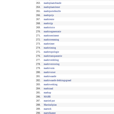
263.
marktplaatsfraude
264.
marktplaatslener
265.
marktportefeuille
266.
marktprijs
267.
marktrente
268.
marktrijp
269.
marktrisico
270.
marktsegmentatie
271.
marktsentiment
272.
marktstemming
273.
markttimer
274.
markttiming
275.
markttopologie
276.
markttransparantie
277.
marktverdeling
278.
marktverstoring
279.
marktvorm
280.
marktvorser
281.
marktwaarde
282.
marktwaarde dekkingsgraad
283.
marktwerking
284.
marktzaal
285.
markup
286.
MARR
287.
married put
288.
Marshallplan
289.
martech
290.
martelkamer