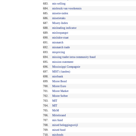
683.
mis-selling
684.
misbruik van voorkennis
685.
miserie-index
686.
miserietaks
687.
Misery-Index
688.
misleading indicator
689.
misloopangst
690.
mislukte staat
691.
mismatch
692.
mismatch trade
693.
mispricing
694.
missing trader intra community fraud
695.
mission statement
696.
Mississippi Compagnie
697.
MIST (-landen)
698.
mistbank
699.
Mister Bond
700.
Mister Euro
701.
Mister Market
702.
Mister Softee
703.
MIT
704.
MIT
705.
MitM
706.
Mittelstand
707.
mix fund
708.
mixed beleggingsstijl
709.
mixed fund
710.
mixfonds