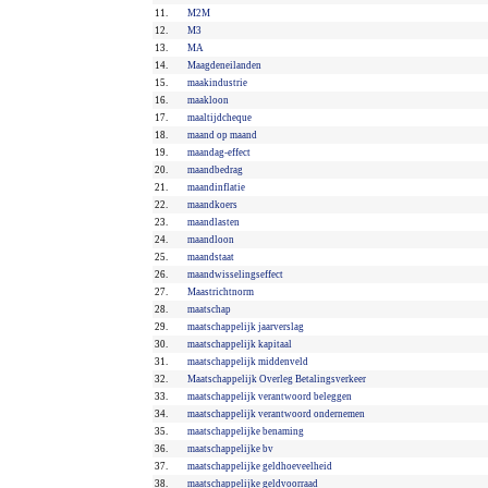
11.
M2M
12.
M3
13.
MA
14.
Maagdeneilanden
15.
maakindustrie
16.
maakloon
17.
maaltijdcheque
18.
maand op maand
19.
maandag-effect
20.
maandbedrag
21.
maandinflatie
22.
maandkoers
23.
maandlasten
24.
maandloon
25.
maandstaat
26.
maandwisselingseffect
27.
Maastrichtnorm
28.
maatschap
29.
maatschappelijk jaarverslag
30.
maatschappelijk kapitaal
31.
maatschappelijk middenveld
32.
Maatschappelijk Overleg Betalingsverkeer
33.
maatschappelijk verantwoord beleggen
34.
maatschappelijk verantwoord ondernemen
35.
maatschappelijke benaming
36.
maatschappelijke bv
37.
maatschappelijke geldhoeveelheid
38.
maatschappelijke geldvoorraad