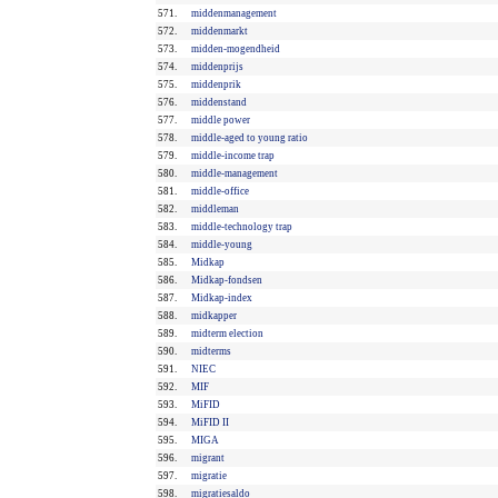
571.
middenmanagement
572.
middenmarkt
573.
midden-mogendheid
574.
middenprijs
575.
middenprik
576.
middenstand
577.
middle power
578.
middle-aged to young ratio
579.
middle-income trap
580.
middle-management
581.
middle-office
582.
middleman
583.
middle-technology trap
584.
middle-young
585.
Midkap
586.
Midkap-fondsen
587.
Midkap-index
588.
midkapper
589.
midterm election
590.
midterms
591.
NIEC
592.
MIF
593.
MiFID
594.
MiFID II
595.
MIGA
596.
migrant
597.
migratie
598.
migratiesaldo