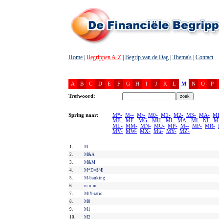
Home
|
Begrippen A-Z
|
Begrip van de Dag
|
Thema's
|
Contact
A
B
C
D
E
F
G
H
I
J
K
L
M
N
O
P
Trefwoord:
Spring naar:
M*-
M--
M/-
M0-
M1-
M2-
M3-
MA-
M
ME-
MF-
MG-
MH-
MI-
MA-
MI-
NI-
M
ML-
MM-
MN-
MO-
MP-
M--
MP-
MR-
MV-
MW-
MX-
Mü-
MY-
MZ-
1.
M
2.
M&A
3.
M&M
4.
M*D=$^E
5.
M-banking
6.
m-o-m
7.
M/Y-ratio
8.
M0
9.
M1
10.
M2