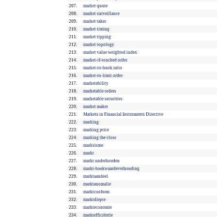
207.
market quote
208.
market surveillance
209.
market taker
210.
market timing
211.
market tipping
212.
market topology
213.
market value weighted index
214.
market-if-touched order
215.
market-to-book ratio
216.
market-to-limit order
217.
marketability
218.
marketable orders
219.
marketable securities
220.
market maker
221.
Markets in Financial Instruments Directive
222.
marking
223.
marking price
224.
marking the close
225.
marksisme
226.
markt
227.
markt onderhouden
228.
markt-boekwaardeverhouding
229.
marktaandeel
230.
marktanomalie
231.
marktconform
232.
marktdiepte
233.
markteconomie
234.
marktefficiëntie