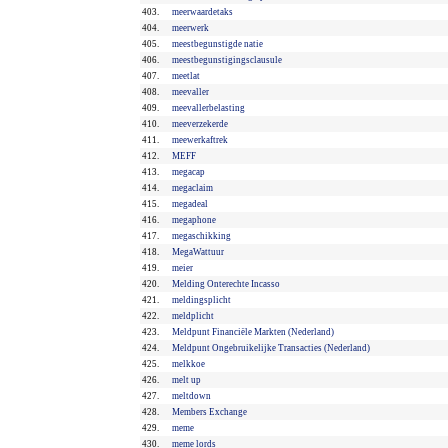
403.
meerwaardetaks
404.
meerwerk
405.
meestbegunstigde natie
406.
meestbegunstigingsclausule
407.
meetlat
408.
meevaller
409.
meevallerbelasting
410.
meeverzekerde
411.
meewerkaftrek
412.
MEFF
413.
megacap
414.
megaclaim
415.
megadeal
416.
megaphone
417.
megaschikking
418.
MegaWattuur
419.
meier
420.
Melding Onterechte Incasso
421.
meldingsplicht
422.
meldplicht
423.
Meldpunt Financiële Markten (Nederland)
424.
Meldpunt Ongebruikelijke Transacties (Nederland)
425.
melkkoe
426.
melt up
427.
meltdown
428.
Members Exchange
429.
meme
430.
meme lords