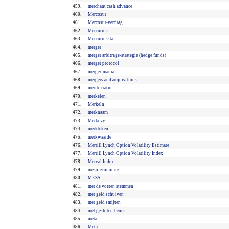
459.
merchant cash advance
460.
Mercosur
461.
Mercosur-verdrag
462.
Mercurius
463.
Mercuriusstaf
464.
merger
465.
merger arbitrage-strategie (hedge funds)
466.
merger protocol
467.
merger-mania
468.
mergers and acquisitions
469.
meritocratie
470.
merkelen
471.
Merkeln
472.
merknaam
473.
Merkozy
474.
merkteken
475.
merkwaarde
476.
Merrill Lynch Option Volatility Estimate
477.
Merrill Lynch Option Volatility Index
478.
Merval Index
479.
meso-economie
480.
MESSI
481.
met de voeten stemmen
482.
met geld schuiven
483.
met geld smijten
484.
met gesloten beurs
485.
meta
486.
Meta