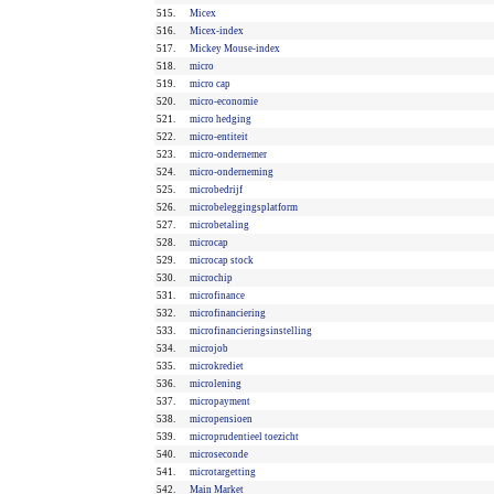
515.
Micex
516.
Micex-index
517.
Mickey Mouse-index
518.
micro
519.
micro cap
520.
micro-economie
521.
micro hedging
522.
micro-entiteit
523.
micro-ondernemer
524.
micro-onderneming
525.
microbedrijf
526.
microbeleggingsplatform
527.
microbetaling
528.
microcap
529.
microcap stock
530.
microchip
531.
microfinance
532.
microfinanciering
533.
microfinancieringsinstelling
534.
microjob
535.
microkrediet
536.
microlening
537.
micropayment
538.
micropensioen
539.
microprudentieel toezicht
540.
microseconde
541.
microtargetting
542.
Main Market