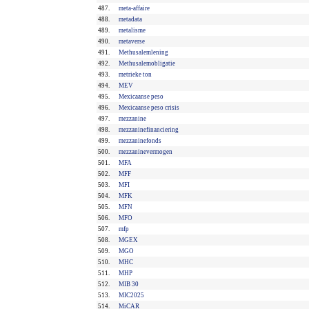
487.
meta-affaire
488.
metadata
489.
metalisme
490.
metaverse
491.
Methusalemlening
492.
Methusalemobligatie
493.
metrieke ton
494.
MEV
495.
Mexicaanse peso
496.
Mexicaanse peso crisis
497.
mezzanine
498.
mezzaninefinanciering
499.
mezzaninefonds
500.
mezzaninevermogen
501.
MFA
502.
MFF
503.
MFI
504.
MFK
505.
MFN
506.
MFO
507.
mfp
508.
MGEX
509.
MGO
510.
MHC
511.
MHP
512.
MIB 30
513.
MIC2025
514.
MiCAR