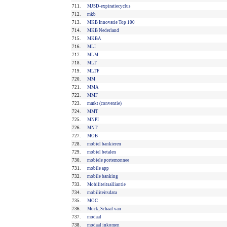
711.
MJSD-expiratiecyclus
712.
mkb
713.
MKB Innovatie Top 100
714.
MKB Nederland
715.
MKBA
716.
MLI
717.
MLM
718.
MLT
719.
MLTF
720.
MM
721.
MMA
722.
MMF
723.
mmkt (conventie)
724.
MMT
725.
MNPI
726.
MNT
727.
MOB
728.
mobiel bankieren
729.
mobiel betalen
730.
mobiele portemonnee
731.
mobile app
732.
mobile banking
733.
Mobiliteitsalliantie
734.
mobiliteitsdata
735.
MOC
736.
Mock, Schaal van
737.
modaal
738.
modaal inkomen