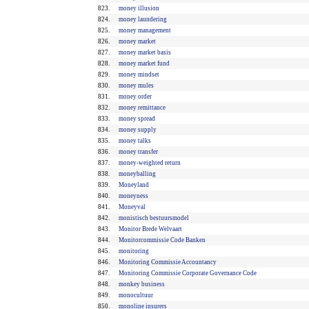
823.
money illusion
824.
money laundering
825.
money management
826.
money market
827.
money market basis
828.
money market fund
829.
money mindset
830.
money mules
831.
money order
832.
money remittance
833.
money spread
834.
money supply
835.
money talks
836.
money transfer
837.
money-weighted return
838.
moneyballing
839.
Moneyland
840.
moneyness
841.
Moneyval
842.
monistisch bestuursmodel
843.
Monitor Brede Welvaart
844.
Monitorcommissie Code Banken
845.
monitoring
846.
Monitoring Commissie Accountancy
847.
Monitoring Commissie Corporate Governance Code
848.
monkey business
849.
monocultuur
850.
monoline insurers