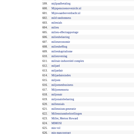
599.
mijlpaalbetaling
600.
Mijnpensioenoverzicht.nl
601.
Mijnwaardeoverdracht.nl
602.
mild randomness
603.
milenials
604.
milieu
605.
milieu-effectrapportage
606.
milieubelasting
607.
milieueconomie
608.
milieuheffing
609.
milieukapitalisme
610.
milieuverslag
611.
militair-industriëel complex
612.
miljard
613.
miljardair
614.
Miljardairsindex
615.
miljoen
616.
miljoenenbusiness
617.
Miljoenennota
618.
miljonair
619.
miljonairsbelasting
620.
millennials
621.
millennium generatie
622.
Millenniumdoelstellingen
623.
Miller, Merton Howard
624.
MIMOSI
625.
min vol
626.
min-maxcontract