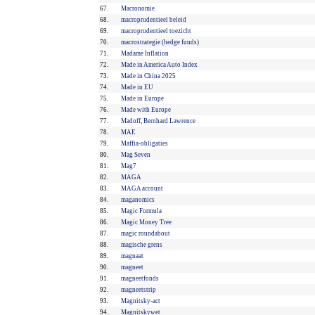
67.
Macronomie
68.
macroprudentieel beleid
69.
macroprudentieel toezicht
70.
macrostrategie (hedge funds)
71.
Madame Inflation
72.
Made in America Auto Index
73.
Made in China 2025
74.
Made in EU
75.
Made in Europe
76.
Made with Europe
77.
Madoff, Bernhard Lawrence
78.
MAE
79.
Maffia-obligaties
80.
Mag Seven
81.
Mag7
82.
MAGA
83.
MAGA account
84.
maganomics
85.
Magic Formula
86.
Magic Money Tree
87.
magic roundabout
88.
magische grens
89.
magnaat
90.
magneet
91.
magneetfonds
92.
magneetstrip
93.
Magnitsky-act
94.
Magnitskywet