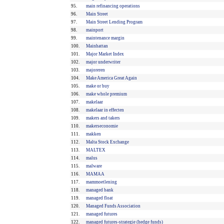
95.
main refinancing operations
96.
Main Street
97.
Main Street Lending Program
98.
mainport
99.
maintenance margin
100.
Mainhattan
101.
Major Market Index
102.
major underwriter
103.
majoreren
104.
Make America Great Again
105.
make or buy
106.
make whole premium
107.
makelaar
108.
makelaar in effecten
109.
makers and takers
110.
makerseconomie
111.
makken
112.
Malta Stock Exchange
113.
MALTEX
114.
malus
115.
malware
116.
MAMAA
117.
mammoetlening
118.
managed bank
119.
managed float
120.
Managed Funds Association
121.
managed futures
122.
managed futures-strategie (hedge funds)