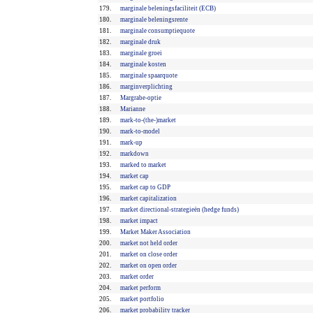
179.
marginale beleningsfaciliteit (ECB)
180.
marginale beleningsrente
181.
marginale consumptiequote
182.
marginale druk
183.
marginale groei
184.
marginale kosten
185.
marginale spaarquote
186.
marginverplichting
187.
Margrabe-optie
188.
Marianne
189.
mark-to-(the-)market
190.
mark-to-model
191.
mark-up
192.
markdown
193.
marked to market
194.
market cap
195.
market cap to GDP
196.
market capitalization
197.
market directional-strategieën (hedge funds)
198.
market impact
199.
Market Maker Association
200.
market not held order
201.
market on close order
202.
market on open order
203.
market order
204.
market perform
205.
market portfolio
206.
market probability tracker