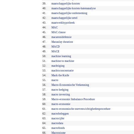
39.
maatschappelijke kosten
40.
maatschappelijke kosten-batenanalyse
41.
maatschappelijke onderneming
42.
maatschappelijke zetel
43.
maatwerkhypotheek
44.
MAC
45.
MAC clause
46.
macaronidefensie
47.
Macaulay duration
48.
MACD
49.
MACE
50.
machine learning
51.
machine to machine
52.
machtiging
53.
machtsconcentratie
54.
Mack the Knife
55.
macro
56.
Macro-Economische Verkenning
57.
macro hedging
58.
macro investing
59.
Macro-economic Imbalance Procedure
60.
macro-economie
61.
macro-economische onevenwichtighedenprocedure
62.
macrobeleggen
63.
macrocijfer
64.
macrodata
65.
macrofonds
66.
Macronisme