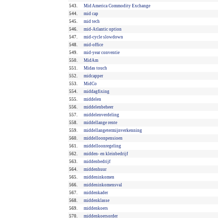
543.
Mid America Commodity Exchange
544.
mid cap
545.
mid tech
546.
mid-Atlantic option
547.
mid-cycle slowdown
548.
mid-office
549.
mid-year conventie
550.
MidAm
551.
Midas touch
552.
midcapper
553.
MidCo
554.
middagfixing
555.
middelen
556.
middelenbeheer
557.
middelenverdeling
558.
middellange rente
559.
middellangetermijnverkenning
560.
middelloonpensioen
561.
middelloonregeling
562.
midden- en kleinbedrijf
563.
middenbedrijf
564.
middenhuur
565.
middeninkomen
566.
middeninkomensval
567.
middenkader
568.
middenklasse
569.
middenkoers
570.
middenkoersorder