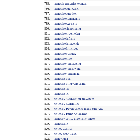
795.
monetair transmissiekanaal
796.
monetaire aggregaten
797.
monetaire autoriteit
798.
monetaire dominantie
799.
monetaire expansie
800.
monetaire financiering
801.
monetaire grootheden
802.
monetaire inflatie
803.
monetaire interventie
804.
monetaire kringloop
805.
monetaire politiek
806.
monetaire unie
807.
monetaire verkrapping
808.
monetaire vernauwing
809.
monetaire verruiming
810.
monetariseren
811.
monetarisering van schuld
812.
monetarisme
813.
monetaristen
814.
Monetary Authority of Singapore
815.
Monetary Committee
816.
Monetary Developments in the Euro Area
817.
Monetary Policy Committee
818.
monetary policy uncertainty index
819.
monetisatie
820.
Money Control
821.
Money Flow Index
822.
money fund