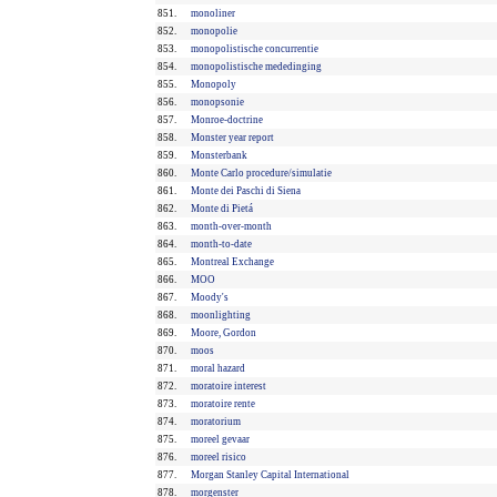
851.
monoliner
852.
monopolie
853.
monopolistische concurrentie
854.
monopolistische mededinging
855.
Monopoly
856.
monopsonie
857.
Monroe-doctrine
858.
Monster year report
859.
Monsterbank
860.
Monte Carlo procedure/simulatie
861.
Monte dei Paschi di Siena
862.
Monte di Pietá
863.
month-over-month
864.
month-to-date
865.
Montreal Exchange
866.
MOO
867.
Moody's
868.
moonlighting
869.
Moore, Gordon
870.
moos
871.
moral hazard
872.
moratoire interest
873.
moratoire rente
874.
moratorium
875.
moreel gevaar
876.
moreel risico
877.
Morgan Stanley Capital International
878.
morgenster