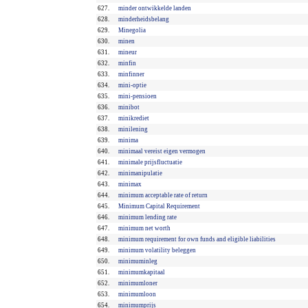
627.
minder ontwikkelde landen
628.
minderheidsbelang
629.
Minegolia
630.
minen
631.
mineur
632.
minfin
633.
minfinner
634.
mini-optie
635.
mini-pensioen
636.
minibot
637.
minikrediet
638.
minilening
639.
minima
640.
minimaal vereist eigen vermogen
641.
minimale prijsfluctuatie
642.
minimanipulatie
643.
minimax
644.
minimum acceptable rate of return
645.
Minimum Capital Requirement
646.
minimum lending rate
647.
minimum net worth
648.
minimum requirement for own funds and eligible liabilities
649.
minimum volatility beleggen
650.
minimuminleg
651.
minimumkapitaal
652.
minimumloner
653.
minimumloon
654.
minimumprijs