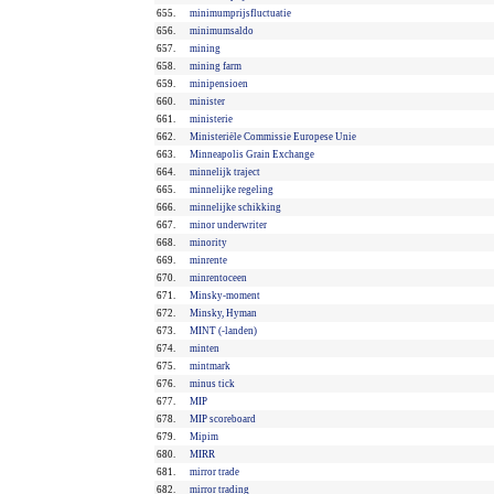
655.
minimumprijsfluctuatie
656.
minimumsaldo
657.
mining
658.
mining farm
659.
minipensioen
660.
minister
661.
ministerie
662.
Ministeriële Commissie Europese Unie
663.
Minneapolis Grain Exchange
664.
minnelijk traject
665.
minnelijke regeling
666.
minnelijke schikking
667.
minor underwriter
668.
minority
669.
minrente
670.
minrentoceen
671.
Minsky-moment
672.
Minsky, Hyman
673.
MINT (-landen)
674.
minten
675.
mintmark
676.
minus tick
677.
MIP
678.
MIP scoreboard
679.
Mipim
680.
MIRR
681.
mirror trade
682.
mirror trading