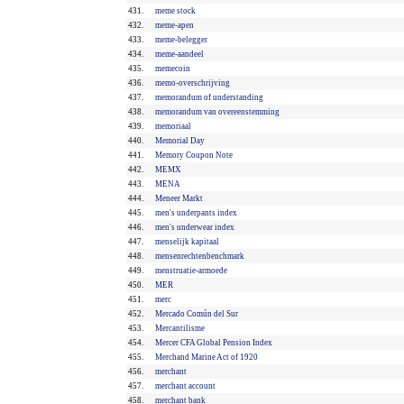
431.
meme stock
432.
meme-apen
433.
meme-belegger
434.
meme-aandeel
435.
memecoin
436.
memo-overschrijving
437.
memorandum of understanding
438.
memorandum van overeenstemming
439.
memoriaal
440.
Memorial Day
441.
Memory Coupon Note
442.
MEMX
443.
MENA
444.
Meneer Markt
445.
men's underpants index
446.
men's underwear index
447.
menselijk kapitaal
448.
mensenrechtenbenchmark
449.
menstruatie-armoede
450.
MER
451.
merc
452.
Mercado Común del Sur
453.
Mercantilisme
454.
Mercer CFA Global Pension Index
455.
Merchand Marine Act of 1920
456.
merchant
457.
merchant account
458.
merchant bank