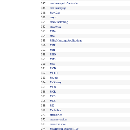
347.
maximum prijsfluctuatie
348.
maximumprijs
349.
May Day
350.
maysir
351.
mazzelbelasting
352.
mazzeltax
353.
MBA
354.
mba
355.
MBA Mortgage Applications
356.
MBF
357.
MBI
358.
MBO
359.
MBS
360.
Mca
361.
MCD
362.
MCEU
363.
McJobs
364.
McKinsey
365.
MCN
366.
MCR
367.
MCS
368.
MDC
369.
ME
370.
Me Judice
371.
mean price
372.
mean reversion
373.
mean variance
374.
Meaningful Business 100