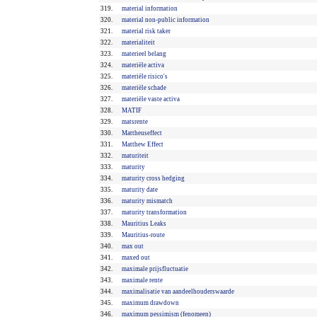
319.
material information
320.
material non-public information
321.
material risk taker
322.
materialiteit
323.
materieel belang
324.
materiële activa
325.
materiële risico's
326.
materiële schade
327.
materiële vaste activa
328.
MATIF
329.
matsrente
330.
Mattheuseffect
331.
Matthew Effect
332.
maturiteit
333.
maturity
334.
maturity cross hedging
335.
maturity date
336.
maturity mismatch
337.
maturity transformation
338.
Mauritius Leaks
339.
Mauritius-route
340.
max out
341.
maxed out
342.
maximale prijsfluctuatie
343.
maximale rente
344.
maximalisatie van aandeelhouderswaarde
345.
maximum drawdown
346.
maximum pessimism (fenomeen)