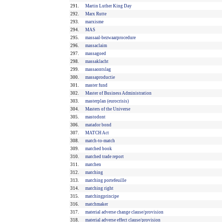
291.
Martin Luther King Day
292.
Marx Rutte
293.
marxisme
294.
MAS
295.
massaal-bezwaarprocedure
296.
massaclaim
297.
massagoed
298.
massaklacht
299.
massaontslag
300.
massaproductie
301.
master fund
302.
Master of Business Administration
303.
masterplan (eurocrisis)
304.
Masters of the Universe
305.
mastodont
306.
matador bond
307.
MATCH Act
308.
match-to-match
309.
matched book
310.
matched trade report
311.
matchen
312.
matching
313.
matching portefeuille
314.
matching right
315.
matchingprincipe
316.
matchmaker
317.
material adverse change clause/provision
318.
material adverse effect clause/provision